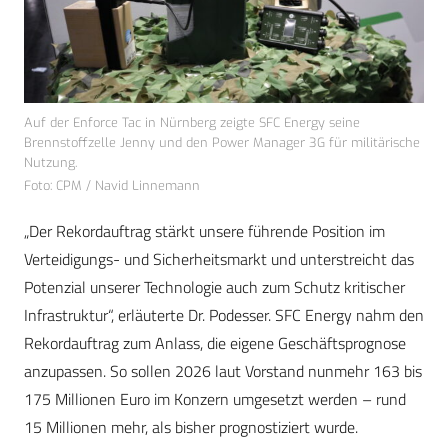
Auf der Enforce Tac in Nürnberg zeigte SFC Energy seine
Brennstoffzelle Jenny und den Power Manager 3G für militärische
Nutzung.
Foto: CPM / Navid Linnemann
„Der Rekordauftrag stärkt unsere führende Position im
Verteidigungs- und Sicherheitsmarkt und unterstreicht das
Potenzial unserer Technologie auch zum Schutz kritischer
Infrastruktur“, erläuterte Dr. Podesser. SFC Energy nahm den
Rekordauftrag zum Anlass, die eigene Geschäftsprognose
anzupassen. So sollen 2026 laut Vorstand nunmehr 163 bis
175 Millionen Euro im Konzern umgesetzt werden – rund
15 Millionen mehr, als bisher prognostiziert wurde.