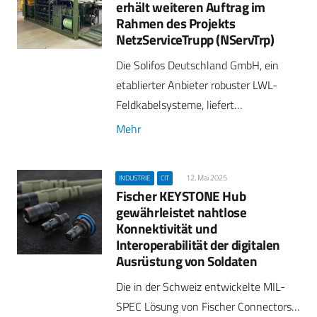
erhält weiteren Auftrag im
Rahmen des Projekts
NetzServiceTrupp (NServTrp)
Die Solifos Deutschland GmbH, ein
etablierter Anbieter robuster LWL-
Feldkabelsysteme, liefert…
Mehr
12. Mai 2025
INDUSTRIE
CIT
Fischer KEYSTONE Hub
gewährleistet nahtlose
Konnektivität und
Interoperabilität der digitalen
Ausrüstung von Soldaten
Die in der Schweiz entwickelte MIL-
SPEC Lösung von Fischer Connectors…