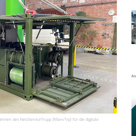
An
Rahmen des NetzServiceTrupp (NServTrp) für die digitale