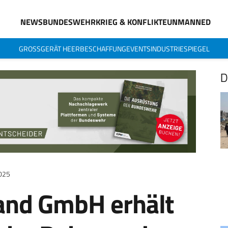
NEWS
BUNDESWEHR
KRIEG & KONFLIKTE
UNMANNED
GROSSGERÄT HEER
BESCHAFFUNG
EVENTS
INDUSTRIESPIEGEL
D
2025
land GmbH erhält