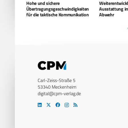
Weiterentwicklung der materiellen
HIL GmbH übe
igkeiten
Ausstattung im System ABC-
Ausbildungswe
nikation
Abwehr
Bundeswehr
Carl-Zeiss-Straße 5
53340 Meckenheim
digital@cpm-verlag.de