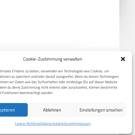
R- und TNR-Systeme
Cyber Innovation Hub der
ten NSA-Zulassung für
Bundeswehr gewinnt NATO
nationale Kunden
Innovation Challenge
Cookie-Zustimmung verwalten
timales Erlebnis zu bieten, verwenden wir Technologien wie Cookies, um
RECHTLICHES
tionen zu speichern und/oder darauf zuzugreifen. Wenn du diesen Technologien
nnen wir Daten wie das Surfverhalten oder eindeutige IDs auf dieser Website
Wenn du deine Zustimmung nicht erteilst oder zurückziehst, können bestimmte
S
Datenschutzerklärung
 Funktionen beeinträchtigt werden.
Cookie-Richtlinie (EU)
AGB
eptieren
Ablehnen
Einstellungen ansehen
Compliance
Cookie-Richtlinie
Datenschutzerklärung
Impressum
Impressum