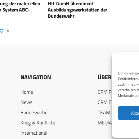
rnimmt
105 Leopard 2 A8 und vier Patriot
ROVE
rkstätten der
für die Bundeswehr?
erhal
inter
Um dir ein op
NAVIGATION
ÜBER UNS
Geräteinforma
zustimmst, kö
verarbeiten. 
Home
CPM PUBLICATION
Merkmale und
News
CPM EVENTS
Bundeswehr
TEAM
Akz
Krieg & Konflikte
MEDIADATEN
International