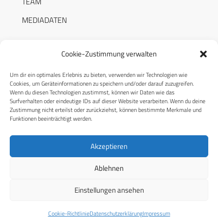
TEAM
MEDIADATEN
Cookie-Zustimmung verwalten
Um dir ein optimales Erlebnis zu bieten, verwenden wir Technologien wie
RECHTLICHES
Cookies, um Geräteinformationen zu speichern und/oder darauf zuzugreifen.
Wenn du diesen Technologien zustimmst, können wir Daten wie das
Surfverhalten oder eindeutige IDs auf dieser Website verarbeiten. Wenn du deine
Datenschutzerklärung
Zustimmung nicht erteilst oder zurückziehst, können bestimmte Merkmale und
Funktionen beeinträchtigt werden.
Cookie-Richtlinie (EU)
AGB
Akzeptieren
Compliance
Ablehnen
Impressum
Einstellungen ansehen
© 2026 CPM GmbH – Alle Rechte vorbehalten
Cookie-Richtlinie
Datenschutzerklärung
Impressum