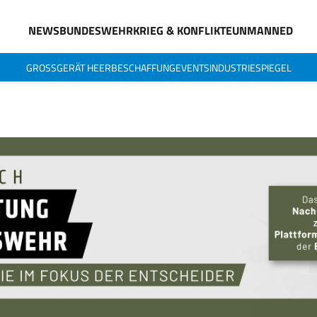
NEWS
BUNDESWEHR
KRIEG & KONFLIKTE
UNMANNED
GROSSGERÄT HEER
BESCHAFFUNG
EVENTS
INDUSTRIESPIEGEL