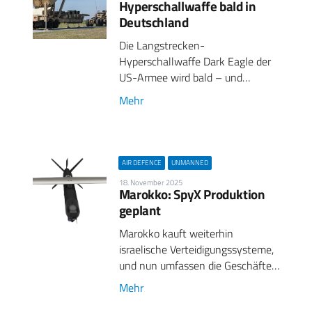
Hyperschallwaffe bald in
Deutschland
Die Langstrecken-
Hyperschallwaffe Dark Eagle der
US-Armee wird bald – und…
Mehr
AIR DEFENCE
UNMANNED
18. November 2025
Marokko: SpyX Produktion
geplant
Marokko kauft weiterhin
israelische Verteidigungssysteme,
und nun umfassen die Geschäfte…
Mehr