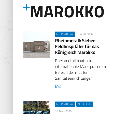
MAROKKO
4. Juli 2026
INTERNATIONAL
Rheinmetall: Sieben
Feldhospitäler für das
Königreich Marokko
Rheinmetall baut seine
internationale Marktpräsenz im
Bereich der mobilen
Sanitätseinrichtungen…
Mehr
INTERNATIONAL
AIR DEFENCE
16. März 2026