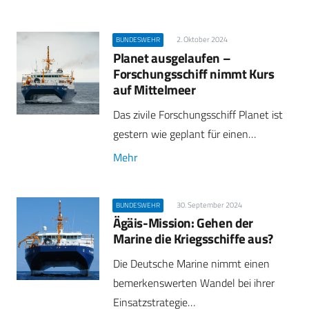
2. Oktober 2024
BUNDESWEHR
Planet ausgelaufen –
Forschungsschiff nimmt Kurs
auf Mittelmeer
Das zivile Forschungsschiff Planet ist
gestern wie geplant für einen…
Mehr
30. September 2024
BUNDESWEHR
Ägäis-Mission: Gehen der
Marine die Kriegsschiffe aus?
Die Deutsche Marine nimmt einen
bemerkenswerten Wandel bei ihrer
Einsatzstrategie…