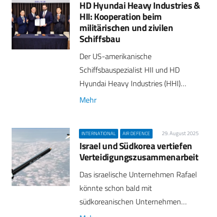
HD Hyundai Heavy Industries &
HII: Kooperation beim
militärischen und zivilen
Schiffsbau
Der US-amerikanische
Schiffsbauspezialist HII und HD
Hyundai Heavy Industries (HHI)…
Mehr
29. August 2025
INTERNATIONAL
AIR DEFENCE
Israel und Südkorea vertiefen
Verteidigungszusammenarbeit
Das israelische Unternehmen Rafael
könnte schon bald mit
südkoreanischen Unternehmen…