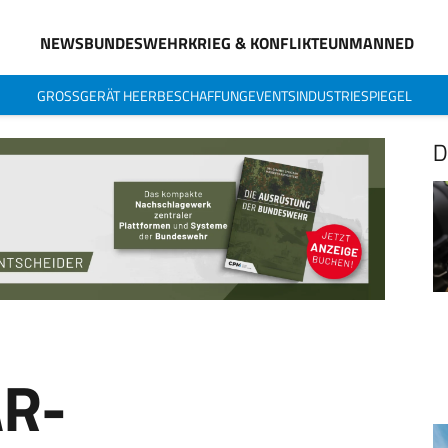
NEWS
BUNDESWEHR
KRIEG & KONFLIKTE
UNMANNED
GROSSGERÄT HEER
BESCHAFFUNG
EVENTS
INDUSTRIESPIEGEL
D
AR-