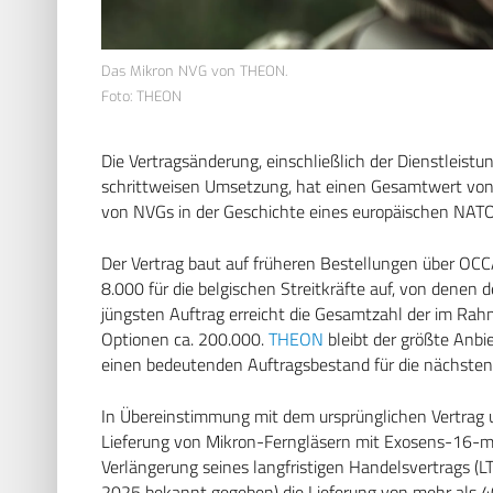
Das Mikron NVG von THEON.
Foto: THEON
Die Vertragsänderung, einschließlich der Dienstleistu
schrittweisen Umsetzung, hat einen Gesamtwert von r
von NVGs in der Geschichte eines europäischen NATO-
Der Vertrag baut auf früheren Bestellungen über O
8.000 für die belgischen Streitkräfte auf, von denen d
jüngsten Auftrag erreicht die Gesamtzahl der im Rahm
Optionen ca. 200.000.
THEON
bleibt der größte Anbi
einen bedeutenden Auftragsbestand für die nächsten v
In Übereinstimmung mit dem ursprünglichen Vertrag u
Lieferung von Mikron-Ferngläsern mit Exosens-16-mm
Verlängerung seines langfristigen Handelsvertrags (
2025 bekannt gegeben) die Lieferung von mehr als 400