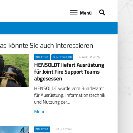
Menü
as könnte Sie auch interessieren
4. August 2026
INDUSTRIE
BUNDESWEHR
HENSOLDT liefert Ausrüstung
für Joint Fire Support Teams
abgesessen
HENSOLDT wurde vom Bundesamt
für Ausrüstung, Informationstechnik
und Nutzung der…
Mehr
31. Juli 2026
INDUSTRIE