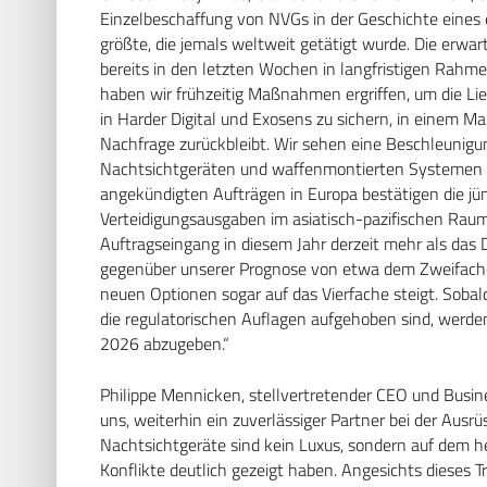
Einzelbeschaffung von NVGs in der Geschichte eines 
größte, die jemals weltweit getätigt wurde. Die erwa
bereits in den letzten Wochen in langfristigen Rah
haben wir frühzeitig Maßnahmen ergriffen, um die Lief
in Harder Digital und Exosens zu sichern, in einem Ma
Nachfrage zurückbleibt. Wir sehen eine Beschleunig
Nachtsichtgeräten und waffenmontierten Systemen au
angekündigten Aufträgen in Europa bestätigen die jü
Verteidigungsausgaben im asiatisch-pazifischen Raum
Auftragseingang in diesem Jahr derzeit mehr als das
gegenüber unserer Prognose von etwa dem Zweifache
neuen Optionen sogar auf das Vierfache steigt. Soba
die regulatorischen Auflagen aufgehoben sind, werden
2026 abzugeben.“
Philippe Mennicken, stellvertretender CEO und Busi
uns, weiterhin ein zuverlässiger Partner bei der Aus
Nachtsichtgeräte sind kein Luxus, sondern auf dem he
Konflikte deutlich gezeigt haben. Angesichts dieses 