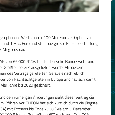
ngsoption im Wert von ca. 100 Mio. Euro als Option zur
und 1 Mrd. Euro und stellt die größte Einzelbeschaffung
Mitglieds dar.
CCAR von 66.000 NVGs für die deutsche Bundeswehr und
er Großteil bereits ausgeliefert wurde. Mit diesem
en des Vertrags gelieferten Geräte einschließlich
eter von Nachtsichtgeräten in Europa und hat sich damit
ier Jahre bis 2029 gesichert.
nd den vorherigen Änderungen sieht dieser Vertrag die
-Röhren vor. THEON hat sich kürzlich durch die jüngste
LTCA) mit Exosens bis Ende 2030 (wie am 3. Dezember
.000 Bildverstärkerröhren (IIT) gesichert. Der LTCA