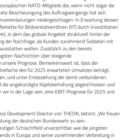
europäischen NATO-Mitglieds dar, wenn nicht sogar die
rtete Beschleunigung des Auftragseingangs hat sich
menvereinbarungen niedergeschlagen. In Erwartung dessen
erkette für Bildverstärkerröhren (IIT) durch Investitionen
rkt, in dem das globale Angebot strukturell hinter der
ung der Nachfrage, da Kunden zunehmend Soldaten mit
sstatten wollen. Zusätzlich zu den bereits
ngsten Nachrichten über steigende
 unsere Prognose. Bemerkenswert ist, dass der
 Dreifache des für 2025 erwarteten Umsatzes beträgt,
n, und unter Einbeziehung der damit verbundenen
ld die angekündigte Kapitalerhöhung abgeschlossen und
 wir in der Lage sein, eine EBIT-Prognose für 2025 und
ness Development Director von THEON, betont: „Wir freuen
rüstung der deutschen Bundeswehr zu sein.
utigen Schlachtfeld unverzichtbar, wie die jüngsten
Trends in Europa und seiner zunehmenden Verbreitung in