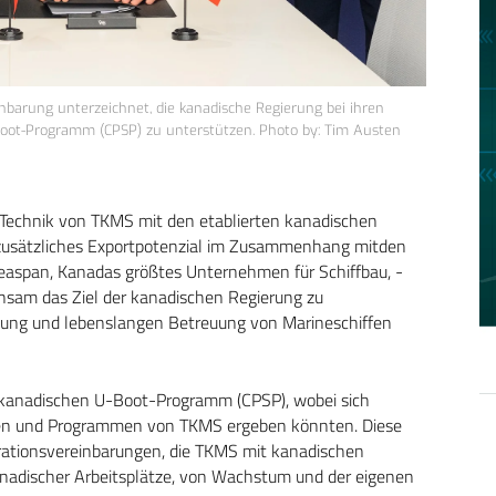
barung unterzeichnet, die kanadische Regierung bei ihren
Boot-Programm (CPSP) zu unterstützen. Photo by: Tim Austen
Technik von TKMS mit den etablierten kanadischen
 zusätzliches Exportpotenzial im Zusammenhang mitden
span, Kanadas größtes Unternehmen für Schiffbau, -
insam das Ziel der kanadischen Regierung zu
altung und lebenslangen Betreuung von Marineschiffen
kanadischen U-Boot-Programm (CPSP), wobei sich
den und Programmen von TKMS ergeben könnten. Diese
perationsvereinbarungen, die TKMS mit kanadischen
anadischer Arbeitsplätze, von Wachstum und der eigenen