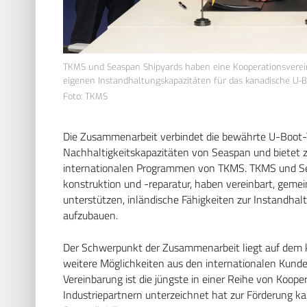
TKMS und Seaspan Shipyards haben eine Kooperationsverein
eigenen Instandhaltungskapazitäten für das kanadische U-
Foto: TKMS
Die Zusammenarbeit verbindet die bewährte U-Boot-
Nachhaltigkeitskapazitäten von Seaspan und bietet
internationalen Programmen von TKMS. TKMS und Sea
konstruktion und -reparatur, haben vereinbart, geme
unterstützen, inländische Fähigkeiten zur Instandh
aufzubauen.
Der Schwerpunkt der Zusammenarbeit liegt auf dem 
weitere Möglichkeiten aus den internationalen Kun
Vereinbarung ist die jüngste in einer Reihe von Koo
Industriepartnern unterzeichnet hat zur Förderung k