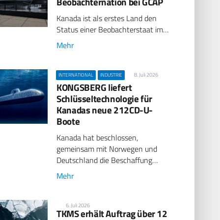
Beobachternation bei GCAP
Kanada ist als erstes Land den
Status einer Beobachterstaat im…
Mehr
8. Juli 2026
INTERNATIONAL
INDUSTRIE
KONGSBERG liefert
Schlüsseltechnologie für
Kanadas neue 212CD-U-
Boote
Kanada hat beschlossen,
gemeinsam mit Norwegen und
Deutschland die Beschaffung…
Mehr
6. Juli 2026
TKMS erhält Auftrag über 12