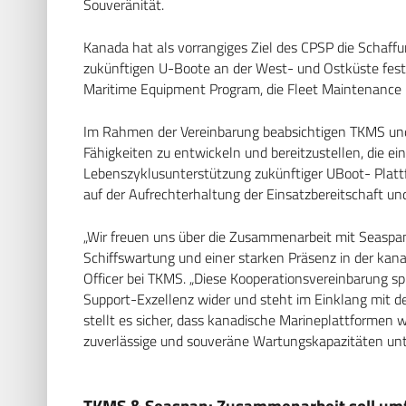
Souveränität.
Kanada hat als vorrangiges Ziel des CPSP die Schaffun
zukünftigen U-Boote an der West- und Ostküste festg
Maritime Equipment Program, die Fleet Maintenance Fa
Im Rahmen der Vereinbarung beabsichtigen TKMS und
Fähigkeiten zu entwickeln und bereitzustellen, die ei
Lebenszyklusunterstützung zukünftiger UBoot- Pla
auf der Aufrechterhaltung der Einsatzbereitschaft u
„Wir freuen uns über die Zusammenarbeit mit Seaspa
Schiffswartung und einer starken Präsenz in der kana
Officer bei TKMS. „Diese Kooperationsvereinbarung s
Support-Exzellenz wider und steht im Einklang mit
stellt es sicher, dass kanadische Marineplattformen
zuverlässige und souveräne Wartungskapazitäten unte
TKMS & Seaspan: Zusammenarbeit soll umfa