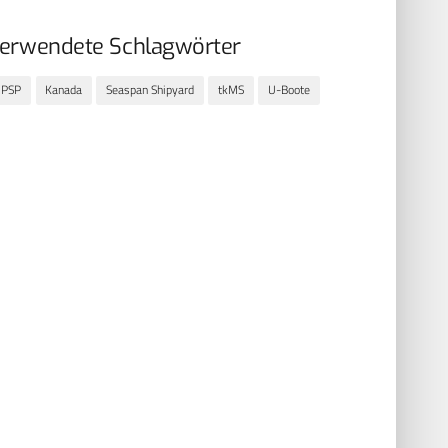
erwendete Schlagwörter
CPSP
Kanada
Seaspan Shipyard
tkMS
U-Boote