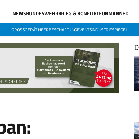
NEWS
BUNDESWEHR
KRIEG & KONFLIKTE
UNMANNED
GROSSGERÄT HEER
BESCHAFFUNG
EVENTS
INDUSTRIESPIEGEL
D
pan: