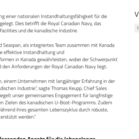
V
g einer nationalen Instandhaltungsfähigkeit für die
elegt. Dies betrifft die Royal Canadian Navy, das
cilities und die kanadische Industrie.
 Seaspan, als integriertes Team zusammen mit Kanada
ne effektive Instandhaltung und
ttformen in Kanada gewährleisten, wobei der Schwerpunkt
nd den Anforderungen der Royal Canadian Navy liegt.
n, einem Unternehmen mit langjähriger Erfahrung in der
dischen Industrie“, sagte Thomas Keupp, Chief Sales
piegelt unser gemeinsames Engagement für langfristige
 den Zielen des kanadischen U-Boot-Programms. Zudem
 während ihres gesamten Lebenszyklus durch robuste,
rstützt werden.“
ssenden Ansatz für die lebenslange