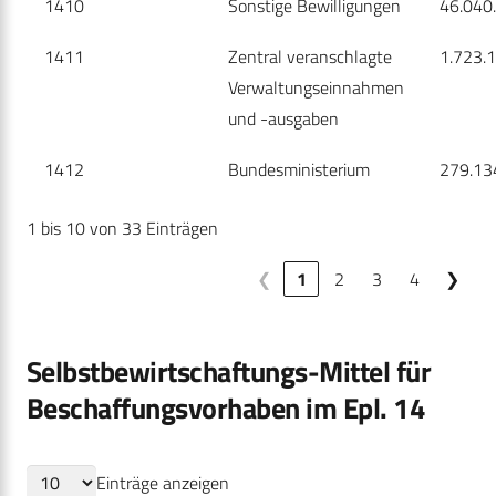
1410
Sonstige Bewilligungen
46.040
1411
Zentral veranschlagte
1.723.
Verwaltungseinnahmen
und -ausgaben
1412
Bundesministerium
279.13
1 bis 10 von 33 Einträgen
❮
1
2
3
4
❯
Selbstbewirtschaftungs-Mittel für
Beschaffungsvorhaben im Epl. 14
Einträge anzeigen