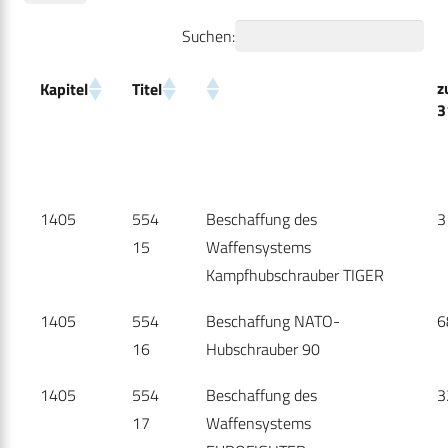
Suchen:
z
Kapitel
Titel
3
1405
554
Beschaffung des
3
15
Waffensystems
Kampfhubschrauber TIGER
1405
554
Beschaffung NATO-
6
16
Hubschrauber 90
1405
554
Beschaffung des
3
17
Waffensystems