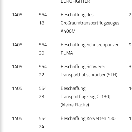
EUROFIGHTER
1405
554
Beschaffung des
2
18
Großraumtransportflugzeuges
A400M
1405
554
Beschaffung Schützenpanzer
9
20
PUMA
1405
554
Beschaffung Schwerer
3
22
Transporthubschrauber (STH)
1405
554
Beschaffung
1
23
Transportflugzeug C-130J
(kleine Fläche)
1405
554
Beschaffung Korvetten 130
1
24