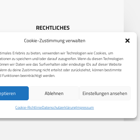
RECHTLICHES
Cookie-Zustimmung verwalten
S
Datenschutzerklärung
Cookie-Richtlinie (EU)
timales Erlebnis zu bieten, verwenden wir Technologien wie Cookies, um
tionen zu speichern und/oder darauf zuzugreifen. Wenn du diesen Technologien
AGB
nnen wir Daten wie das Surfverhalten oder eindeutige IDs auf dieser Website
Wenn du deine Zustimmung nicht erteilst oder zurückziehst, können bestimmte
Compliance
 Funktionen beeinträchtigt werden.
Impressum
eptieren
Ablehnen
Einstellungen ansehen
Cookie-Richtlinie
Datenschutzerklärung
Impressum
© 2026 CPM GmbH – Alle Rechte vorbehalten