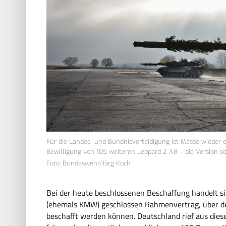
Für die Landes- und Bündnisverteidigung ist Masse wieder 
Bewilligung von 105 weiteren Leopard 2 A8 – die Version s
Foto: Bundeswehr/Jörg Koch
Bei der heute beschlossenen Beschaffung handelt 
(ehemals KMW) geschlossen Rahmenvertrag, über de
beschafft werden können. Deutschland rief aus di