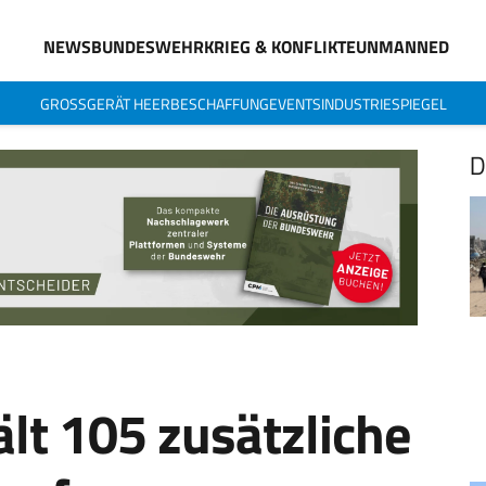
NEWS
BUNDESWEHR
KRIEG & KONFLIKTE
UNMANNED
GROSSGERÄT HEER
BESCHAFFUNG
EVENTS
INDUSTRIESPIEGEL
D
lt 105 zusätzliche