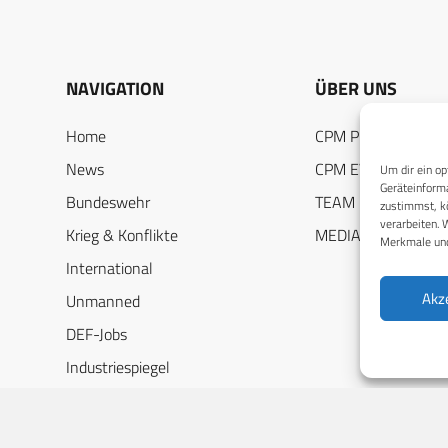
NAVIGATION
ÜBER UNS
Home
CPM PUBLICATION
News
CPM EVENTS
Um dir ein op
Geräteinforma
Bundeswehr
TEAM
zustimmst, kö
verarbeiten. 
Krieg & Konflikte
MEDIADATEN
Merkmale und
International
Akz
Unmanned
DEF-Jobs
Industriespiegel