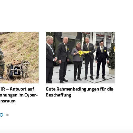
dingungen für die
Russische Igel-Panzer rollen an
EFW l
die Front
hubsc
Insta