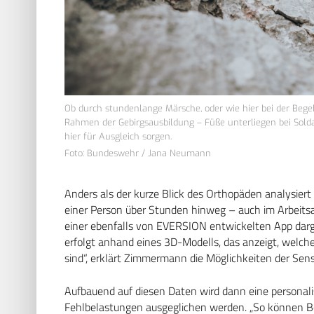
Ob durch stundenlange Märsche, oder wie hier bei der Beg
Rahmen der Gebirgsausbildung – Füße unterliegen bei Sold
hier für Ausgleich sorgen.
Foto: Bundeswehr / Jana Neumann
Anders als der kurze Blick des Orthopäden analysie
einer Person über Stunden hinweg – auch im Arbeits
einer ebenfalls von EVERSION entwickelten App darges
erfolgt anhand eines 3D-Modells, das anzeigt, welch
sind“, erklärt Zimmermann die Möglichkeiten der Sens
Aufbauend auf diesen Daten wird dann eine personalis
Fehlbelastungen ausgeglichen werden. „So können B