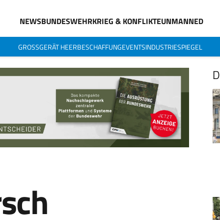
NEWS
BUNDESWEHR
KRIEG & KONFLIKTE
UNMANNED
GROSSGERÄT HEER
BESCHAFFUNG
EVENTS
INDUSTRIESPIEGEL
D
rsch