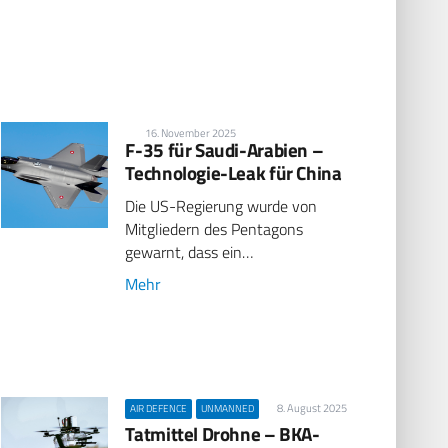
16. November 2025
F-35 für Saudi-Arabien –
Technologie-Leak für China
Die US-Regierung wurde von
Mitgliedern des Pentagons
gewarnt, dass ein…
Mehr
8. August 2025
AIR DEFENCE
UNMANNED
Tatmittel Drohne – BKA-