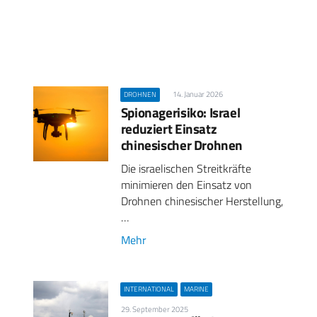
14. Januar 2026
DROHNEN
Spionagerisiko: Israel
reduziert Einsatz
chinesischer Drohnen
Die israelischen Streitkräfte
minimieren den Einsatz von
Drohnen chinesischer Herstellung,
…
Mehr
INTERNATIONAL
MARINE
29. September 2025