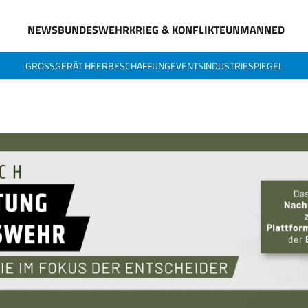
NEWS
BUNDESWEHR
KRIEG & KONFLIKTE
UNMANNED
GROSSGERÄT HEER
BESCHAFFUNG
EVENTS
INDUSTRIESPIEGEL