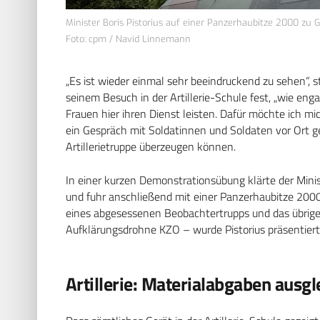
Minister Boris Pistorius auf einer Panzerhaubitze 2000 zu Ga
Foto: cpm / Navid Linnemann
„Es ist wieder einmal sehr beeindruckend zu sehen“, st
seinem Besuch in der Artillerie-Schule fest, „wie eng
Frauen hier ihren Dienst leisten. Dafür möchte ich mi
ein Gespräch mit Soldatinnen und Soldaten vor Ort ge
Artillerietruppe überzeugen können.
In einer kurzen Demonstrationsübung klärte der Minis
und fuhr anschließend mit einer Panzerhaubitze 2000
eines abgesessenen Beobachtertrupps und das übrige 
Aufklärungsdrohne KZO – wurde Pistorius präsentiert
Artillerie: Materialabgaben ausgl