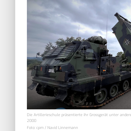
Die Artillerieschule präsentierte ihr Grossgerät unter a
2000
Foto: cpm / Navid Linnemann