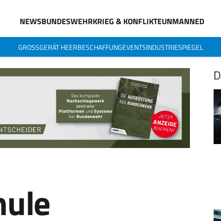
NEWS
BUNDESWEHR
KRIEG & KONFLIKTE
UNMANNED
GROSSGERÄT HEER
BESCHAFFUNG
EVENTS
INDUSTRIESPIEGEL
D
hule