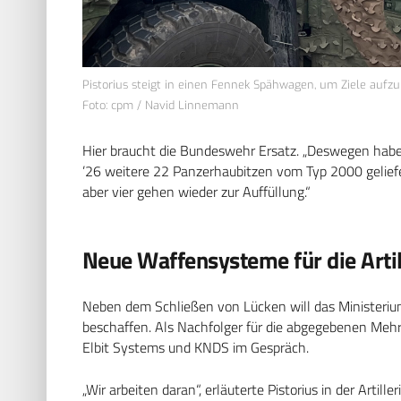
Pistorius steigt in einen Fennek Spähwagen, um Ziele aufzu
Foto: cpm / Navid Linnemann
Hier braucht die Bundeswehr Ersatz. „Deswegen haben w
’26 weitere 22 Panzerhaubitzen vom Typ 2000 geliefe
aber vier gehen wieder zur Auffüllung.“
Neue Waffensysteme für die Arti
Neben dem Schließen von Lücken will das Ministerium
beschaffen. Als Nachfolger für die abgegebenen Meh
Elbit Systems und KNDS im Gespräch.
„Wir arbeiten daran“, erläuterte Pistorius in der Artil