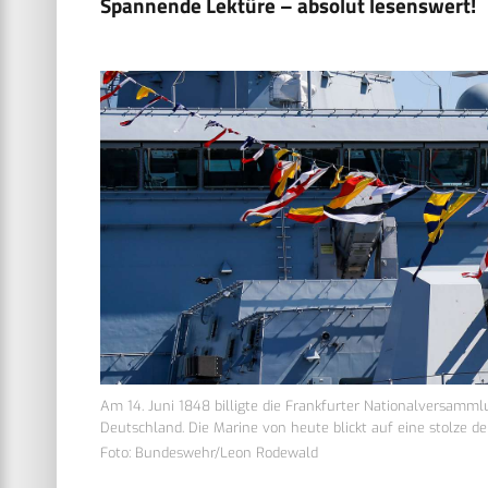
Spannende Lektüre – absolut lesenswert!
Am 14. Juni 1848 billigte die Frankfurter Nationalversammlu
Deutschland. Die Marine von heute blickt auf eine stolze de
Foto: Bundeswehr/Leon Rodewald