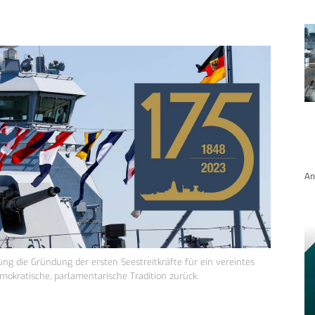
An
ng die Gründung der ersten Seestreitkräfte für ein vereintes
mokratische, parlamentarische Tradition zurück.