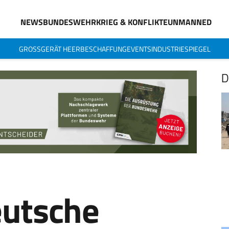
NEWS
BUNDESWEHR
KRIEG & KONFLIKTE
UNMANNED
GROSSGERÄT HEER
BESCHAFFUNG
EVENTS
INDUSTRIESPIEGEL
D
eutsche