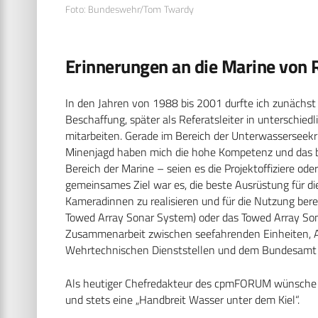
Foto: Bundeswehr/Tom Twardy
Erinnerungen an die Marine von 
In den Jahren von 1988 bis 2001 durfte ich zunächs
Beschaffung, später als Referatsleiter in unterschie
mitarbeiten. Gerade im Bereich der Unterwasserseekri
Minenjagd haben mich die hohe Kompetenz und das 
Bereich der Marine – seien es die Projektoffiziere ode
gemeinsames Ziel war es, die beste Ausrüstung für 
Kameradinnen zu realisieren und für die Nutzung ber
Towed Array Sonar System) oder das Towed Array Son
Zusammenarbeit zwischen seefahrenden Einheiten, 
Wehrtechnischen Dienststellen und dem Bundesamt f
Als heutiger Chefredakteur des cpmFORUM wünsche ich
und stets eine „Handbreit Wasser unter dem Kiel“.