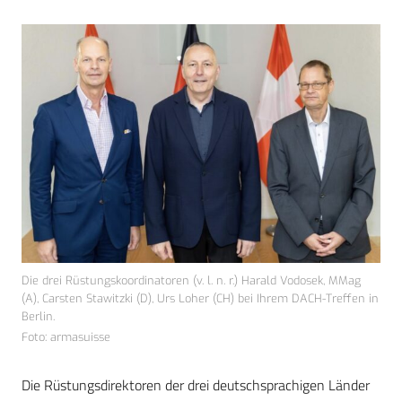
Die drei Rüstungskoordinatoren (v. l. n. r.) Harald Vodosek, MMag
(A), Carsten Stawitzki (D), Urs Loher (CH) bei Ihrem DACH-Treffen in
Berlin.
Foto: armasuisse
Die Rüstungsdirektoren der drei deutschsprachigen Länder