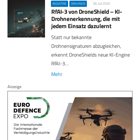
28. Juli 2026
INDUSTRIE
DROHNEN
RfAI-3 von DroneShield – KI-
Drohnenerkennung, die mit
jedem Einsatz dazulernt
Statt nur bekannte
Drohnensignaturen abzugleichen,
erkennt DroneShields neue KI-Engine
RfAI-3…
Mehr
Anzeige