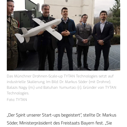
Das Münchner Drohnen-Scale-up TYTAN Technologies setzt auf
industrielle Skalierung. Im Bild: Dr. Markus Söder (mit Drohne),
Balazs Nagy (m.) und Batuhan Yumurtacı (r.), Gründer von TYTAN
Technologies.
Foto: TYTAN
„Der Spirit unserer Start-ups begeistert“, stellte Dr. Markus
Söder, Ministerpräsident des Freistaats Bayern fest. „Sie