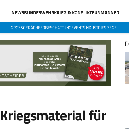
NEWS
BUNDESWEHR
KRIEG & KONFLIKTE
UNMANNED
GROSSGERÄT HEER
BESCHAFFUNG
EVENTS
INDUSTRIESPIEGEL
D
Kriegsmaterial für