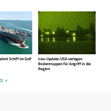
USA verlegen
Trumps Botschaft an Khamenei –
Wege
ür Angriff in die
Friedensangebot oder letzte
Expo
Warnung?