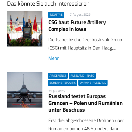
Das könnte Sie auch interessieren
7. August 2026
INDUSTRIE
CSG baut Future Artillery
Complex in Iowa
Die tschechische Czechoslovak Group
(CSG) mit Hauptsitz in Den Haag,…
Mehr
AIR DEFENCE
RUSSLAND – NATO
SICHERHEITSPOLITIK
UKRAINE-RUSSLAND
31. Juli 2026
Russland testet Europas
Grenzen – Polen und Rumänien
unter Beschuss
Erst drei abgeschossene Drohnen über
Rumänien binnen 48 Stunden, dann…