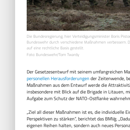
Die Bundesregierung, hier Verteidigungsminister Boris Pisto
Bundeswehr durch verschiedene Maßnahmen verbessern. D
auf eine rechtliche Basis gestellt.
Foto: Bundeswehr/Tom Twardy
Der Gesetzesentwurf mit seinem umfangreichen Maß
personellen Herausforderungen
der Zeitenwende, be
Maßnahmen aus dem Entwurf werde die Attraktivität 
insbesondere mit Blick auf die Brigade in Litauen,
Aufgabe zum Schutz der NATO-Ostflanke wahrnehm
„Ziel all dieser Maßnahmen ist es, die individuelle 
Perspektiven zu stärken“, berichtet das BMVg. „Dadur
eigenen Reihen halten, sondern auch neues Persona