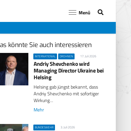
Menü
as könnte Sie auch interessieren
17. Juli 2026
INTERNATIONAL
DROHNEN
Andriy Shevchenko wird
Managing Director Ukraine bei
Helsing
Helsing gab jüngst bekannt, dass
Andriy Shevchenko mit sofortiger
Wirkung…
Mehr
3. Juli 2026
BUNDESWEHR