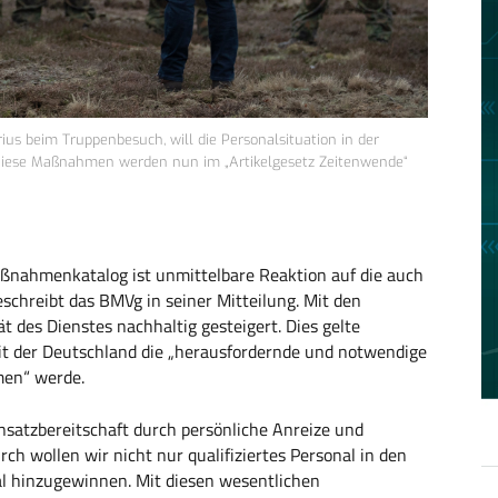
rius beim Truppenbesuch, will die Personalsituation in der
iese Maßnahmen werden nun im „Artikelgesetz Zeitenwende“
nahmenkatalog ist unmittelbare Reaktion auf die auch
schreibt das BMVg in seiner Mitteilung. Mit den
des Dienstes nachhaltig gesteigert. Dies gelte
 mit der Deutschland die „herausfordernde und notwendige
en“ werde.
Einsatzbereitschaft durch persönliche Anreize und
ch wollen wir nicht nur qualifiziertes Personal in den
l hinzugewinnen. Mit diesen wesentlichen