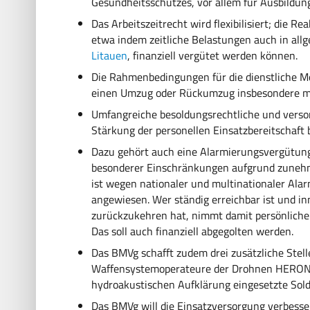
Gesundheitsschutzes, vor allem für Ausbildu
Das Arbeitszeitrecht wird flexibilisiert; die Re
etwa indem zeitliche Belastungen auch in al
Litauen
, finanziell vergütet werden können.
Die Rahmenbedingungen für die dienstliche Mo
einen Umzug oder Rückumzug insbesondere mit
Umfangreiche besoldungsrechtliche und verso
Stärkung der personellen Einsatzbereitschaft 
Dazu gehört auch eine Alarmierungsvergütung
besonderer Einschränkungen aufgrund zuneh
ist wegen nationaler und multinationaler Ala
angewiesen. Wer ständig erreichbar ist und in
zurückzukehren hat, nimmt damit persönliche 
Das soll auch finanziell abgegolten werden.
Das BMVg schafft zudem drei zusätzliche Stell
Waffensystemoperateure der Drohnen HERON TP
hydroakustischen Aufklärung eingesetzte Sol
Das BMVg will die Einsatzversorgung verbesse