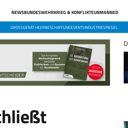
NEWS
BUNDESWEHR
KRIEG & KONFLIKTE
UNMANNED
GROSSGERÄT HEER
BESCHAFFUNG
EVENTS
INDUSTRIESPIEGEL
D
hließt