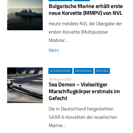
Bulgarische Marine erhält erste
neue Korvette (MMPV) von NVL
Heute meldete NVL die Übergabe der
ersten Korvette (Multipurpose
Modular…
Mehr
INTERNATIONAL
AIR DEFENCE
RÜSTUNG
18. August 2025
Sea Demon – Vielseitiger
Marschflugkörper erstmals im
Gefecht
Die in Deutschland hergestellten
SA’AR 6 Korvetten der israelischen
Marine…