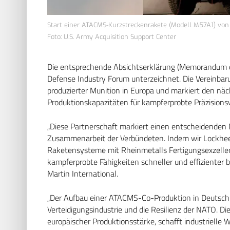
Start einer ATACMS-Kurzstreckenrakete (Modell M57A1) vo
Foto: U.S. Army Acquisition Support Center
Die entsprechende Absichtserklärung (Memorandum
Defense Industry Forum unterzeichnet. Die Vereinbar
produzierter Munition in Europa und markiert den nä
Produktionskapazitäten für kampferprobte Präzisions
„Diese Partnerschaft markiert einen entscheidenden Mo
Zusammenarbeit der Verbündeten. Indem wir Lockheed
Raketensysteme mit Rheinmetalls Fertigungsexzellen
kampferprobte Fähigkeiten schneller und effizienter b
Martin International.
„Der Aufbau einer ATACMS-Co-Produktion in Deutschlan
Verteidigungsindustrie und die Resilienz der NATO. D
europäischer Produktionsstärke, schafft industrielle