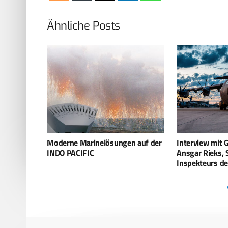
Ähnliche Posts
n auf der
Interview mit Generalleutnant Dr.
Rheinmetall: N
Ansgar Rieks, Stellvertreter des
Elektrodentech
Inspekteurs der Luftwaffe
Wasserstoff