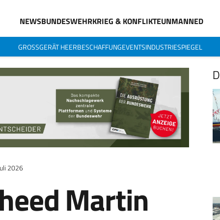
NEWS
BUNDESWEHR
KRIEG & KONFLIKTE
UNMANNED
GROSSGERÄT HEER
BESCHAFFUNG
EVENTS
INDUSTRIESPIEGEL
D
Juli 2026
heed Martin