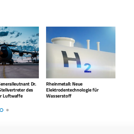
eue
Der wehrtechnische Mittelstand –
NATO:
nologie für
Herausforderungen und
wird 
Aufgaben in der „Zeitenwende“
Fähig