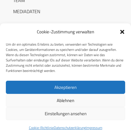
TEAM
MEDIADATEN
Cookie-Zustimmung verwalten
Um dir ein optimales Erlebnis zu bieten, verwenden wir Technologien wie
RECHTLICHES
Cookies, um Geräteinformationen zu speichern und/oder darauf zuzugreifen.
Wenn du diesen Technologien zustimmst, können wir Daten wie das
Surfverhalten oder eindeutige IDs auf dieser Website verarbeiten. Wenn du deine
Datenschutzerklärung
Zustimmung nicht erteilst oder zurückziehst, können bestimmte Merkmale und
Funktionen beeinträchtigt werden.
Cookie-Richtlinie (EU)
AGB
Akzeptieren
Compliance
Ablehnen
Impressum
Einstellungen ansehen
© 2026 CPM GmbH – Alle Rechte vorbehalten
Cookie-Richtlinie
Datenschutzerklärung
Impressum