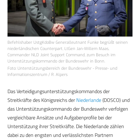
Befehlshaber UstgKdoBw Generalleutnant Funke begrüßt seinen
niederländischen Counterpart, LtGen Jan-Willem Maas,
Commander NLD Joint Support Command, zum Besuch im
Unterstützungskommando der Bundeswehr in Bonn.
Foto: Unterstützungsbereich der Bundeswehr - Presse- und
Informationszentrum / R. Alpers
Das Verteidigungsunterstützungskommandos der
Streitkräfte des Königsreichs der
Niederlande
(DOSCO) und
das Unterstützungskommando der Bundeswehr verfolgen
vergleichbare Ansätze und Aufgabenprofile bei der
Unterstützung ihrer Streitkräfte. Die Niederlande zählen
dabei zu den engsten und verlässlichsten Partnern