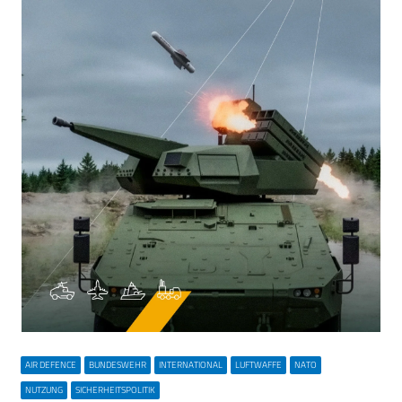
AIR DEFENCE
BUNDESWEHR
INTERNATIONAL
LUFTWAFFE
NATO
NUTZUNG
SICHERHEITSPOLITIK