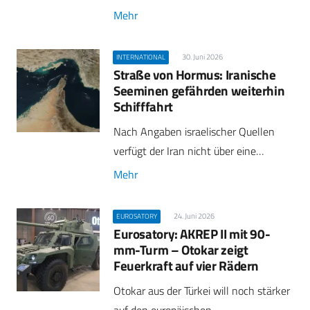
Mehr
30. Juni 2026
INTERNATIONAL
Straße von Hormus: Iranische
Seeminen gefährden weiterhin
Schifffahrt
Nach Angaben israelischer Quellen
verfügt der Iran nicht über eine…
Mehr
24. Juni 2026
EUROSATORY
Eurosatory: AKREP II mit 90-
mm-Turm – Otokar zeigt
Feuerkraft auf vier Rädern
Otokar aus der Türkei will noch stärker
auf den europäischen…