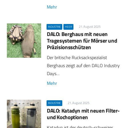
Mehr
21. August 2025
INDUSTRIE
HEER
DALO: Berghaus mit neuen
Tragesystemen für Mörser und
Präzisionsschützen
Der britische Rucksackspezialist
Berghaus zeigt auf den DALO Industry
Days…
Mehr
21. August 2025
INDUSTRIE
DALO: Katadyn mit neuen Filter-
und Kochoptionen
Katadyn ist der deutsch-schweizer