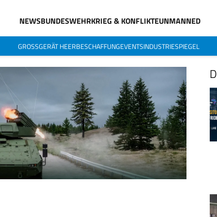
NEWS
BUNDESWEHR
KRIEG & KONFLIKTE
UNMANNED
GROSSGERÄT HEER
BESCHAFFUNG
EVENTS
INDUSTRIESPIEGEL
D