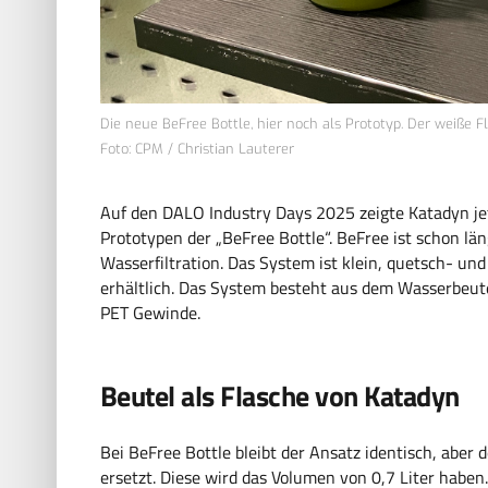
Die neue BeFree Bottle, hier noch als Prototyp. Der weiße 
Foto: CPM / Christian Lauterer
Auf den DALO Industry Days 2025 zeigte Katadyn jetz
Prototypen der „BeFree Bottle“. BeFree ist schon lä
Wasserfiltration. Das System ist klein, quetsch- und
erhältlich. Das System besteht aus dem Wasserbeutel
PET Gewinde.
Beutel als Flasche von Katadyn
Bei BeFree Bottle bleibt der Ansatz identisch, aber 
ersetzt. Diese wird das Volumen von 0,7 Liter habe