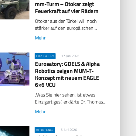
mm-Turm – Otokar zeigt
Feuerkraft auf vier Rädern
Otokar aus der Türkei will noch
stärker auf den europäischen…
Mehr
17. Juni 2026
EUROSATORY
Eurosatory: GDELS & Alpha
Robotics zeigen MUM-T-
Konzept mit neuem EAGLE
6×6 VCU
„Was Sie hier sehen, ist etwas
Einzigartiges“, erklärte Dr. Thomas…
Mehr
5. Juni 2026
AIR DEFENCE