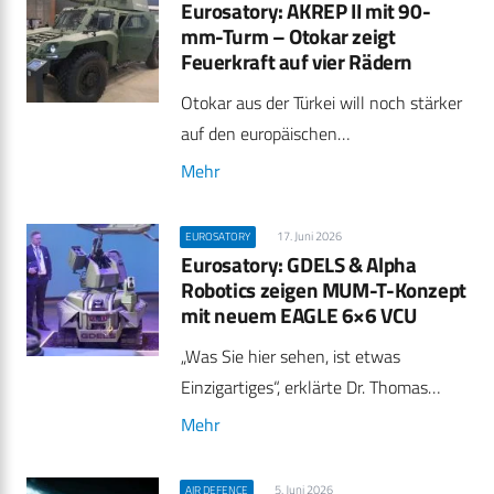
Eurosatory: AKREP II mit 90-
mm-Turm – Otokar zeigt
Feuerkraft auf vier Rädern
Otokar aus der Türkei will noch stärker
auf den europäischen…
Mehr
17. Juni 2026
EUROSATORY
Eurosatory: GDELS & Alpha
Robotics zeigen MUM-T-Konzept
mit neuem EAGLE 6×6 VCU
„Was Sie hier sehen, ist etwas
Einzigartiges“, erklärte Dr. Thomas…
Mehr
5. Juni 2026
AIR DEFENCE