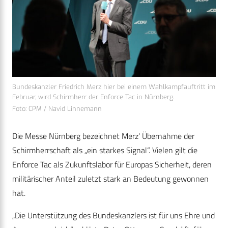
Bundeskanzler Friedrich Merz hier bei einem Wahlkampfauftritt im
Februar, wird Schirmherr der Enforce Tac in Nürnberg.
Foto: CPM / Navid Linnemann
Die Messe Nürnberg bezeichnet Merz‘ Übernahme der
Schirmherrschaft als „ein starkes Signal“. Vielen gilt die
Enforce Tac als Zukunftslabor für Europas Sicherheit, deren
militärischer Anteil zuletzt stark an Bedeutung gewonnen
hat.
„Die Unterstützung des Bundeskanzlers ist für uns Ehre und