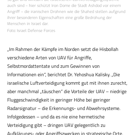
auch sind – hier schützt Iron Dome die Stadt Ashdod vor einem
Angriff – die iranischen Drohnen wie die Shahed stellen aufgrund
ihrer besonderen Eigenschaften eine große Bedrohung der
Menschen in Israel dar.
Foto: Israel Defense Forces
„Im Rahmen der Kämpfe im Norden setzt die Hisbollah
verschiedene Arten von UAV für Angriffe,
Selbstmordattentate und zum Gewinnen von
Informationen ein“, berichtet Dr. Yehoshua Kalisky. „Die
israelische Luftverteidigung kommt gut mit ihnen zurecht,
aber manchmal „täuschen“ die Vorteile der UAV – niedrige
Fluggeschwindigkeit in geringer Höhe bei geringer
Radarsignatur – die Erkennungs- und Abwehrsysteme.
Infolgedessen – und da es nie eine hermetische
Verteidigung gibt – dringen UAV gelegentlich zu
Aufklärungs- oder Angriffszwecken in strategische Orte,