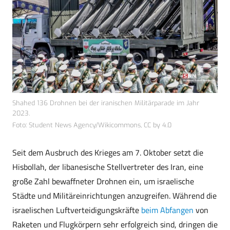
Shahed 136 Drohnen bei der iranischen Militärparade im Jahr
2023.
Foto: Student News Agency/Wikicommons, CC by 4.0
Seit dem Ausbruch des Krieges am 7. Oktober setzt die
Hisbollah, der libanesische Stellvertreter des Iran, eine
große Zahl bewaffneter Drohnen ein, um israelische
Städte und Militäreinrichtungen anzugreifen. Während die
israelischen Luftverteidigungskräfte
beim Abfangen
von
Raketen und Flugkörpern sehr erfolgreich sind, dringen die