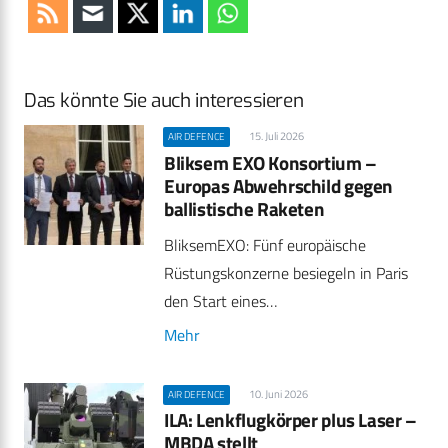
Das könnte Sie auch interessieren
15. Juli 2026
AIR DEFENCE
Bliksem EXO Konsortium –
Europas Abwehrschild gegen
ballistische Raketen
BliksemEXO: Fünf europäische
Rüstungskonzerne besiegeln in Paris
den Start eines…
Mehr
10. Juni 2026
AIR DEFENCE
ILA: Lenkflugkörper plus Laser –
MBDA stellt