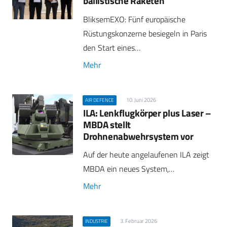
ballistische Raketen
BliksemEXO: Fünf europäische
Rüstungskonzerne besiegeln in Paris
den Start eines…
Mehr
10. Juni 2026
AIR DEFENCE
ILA: Lenkflugkörper plus Laser –
MBDA stellt
Drohnenabwehrsystem vor
Auf der heute angelaufenen ILA zeigt
MBDA ein neues System,…
Mehr
3. Februar 2026
INDUSTRIE