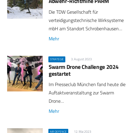
Abwehr-Richtmine PARM
Die TDW Gesellschaft für
verteidigungstechnische Wirksysteme
mbH am Standort Schrobenhausen…
Mehr
3. August 2023
STRATEGIE
Swarm Drone Challenge 2024
gestartet
Im Presseclub München fand heute die
Auftaktveranstaltung zur Swarm
Drone…
Mehr
12. Mai 2023
AIR DEFENCE