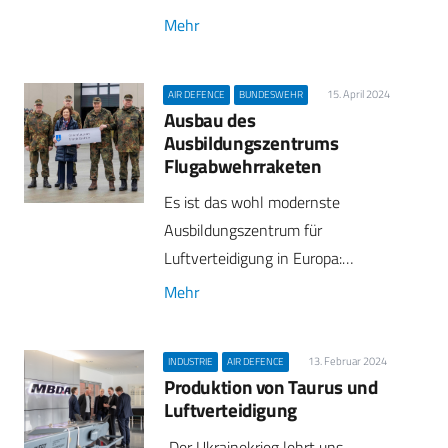
Mehr
15. April 2024
AIR DEFENCE
BUNDESWEHR
Ausbau des
Ausbildungszentrums
Flugabwehrraketen
Es ist das wohl modernste
Ausbildungszentrum für
Luftverteidigung in Europa:…
Mehr
13. Februar 2024
INDUSTRIE
AIR DEFENCE
Produktion von Taurus und
Luftverteidigung
„Der Ukrainekrieg lehrt uns