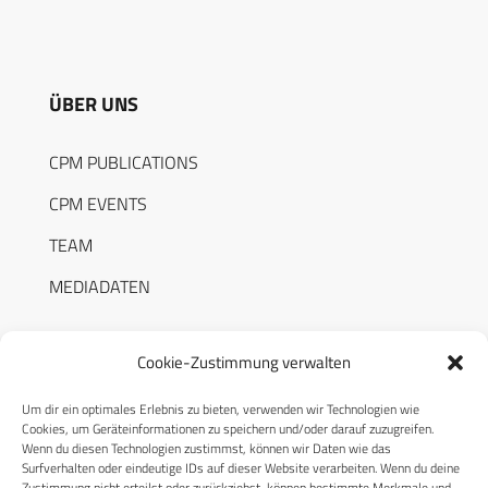
ÜBER UNS
CPM PUBLICATIONS
CPM EVENTS
TEAM
MEDIADATEN
Cookie-Zustimmung verwalten
Um dir ein optimales Erlebnis zu bieten, verwenden wir Technologien wie
RECHTLICHES
Cookies, um Geräteinformationen zu speichern und/oder darauf zuzugreifen.
Wenn du diesen Technologien zustimmst, können wir Daten wie das
Surfverhalten oder eindeutige IDs auf dieser Website verarbeiten. Wenn du deine
Datenschutzerklärung
Zustimmung nicht erteilst oder zurückziehst, können bestimmte Merkmale und