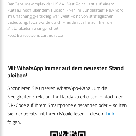
Der Gebäudekomplex der USMA West Point liegt auf einem
Plateau hoch über dem Hudson River, im Bundesstaat New York.
Im Unabhängigkeitskrieg war West Point von strategischer
Bedeutung. 1802 wurde durch Präsident Jefferson hier die
Militärakademie eingerichtet.
Foto: Bundeswehr/Carl Schulze
Mit WhatsApp immer auf dem neuesten Stand
bleiben!
Abonnieren Sie unseren WhatsApp-Kanal, um die
Neuigkeiten direkt auf Ihr Handy zu erhalten. Einfach den
QR-Code auf Ihrem Smartphone einscannen oder – sollten
Sie hier bereits mit Ihrem Mobile lesen – diesem
Link
folgen: