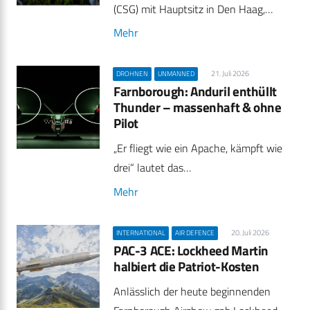
(CSG) mit Hauptsitz in Den Haag,…
Mehr
21. Juli 2026
DROHNEN
UNMANNED
Farnborough: Anduril enthüllt
Thunder – massenhaft & ohne
Pilot
„Er fliegt wie ein Apache, kämpft wie
drei“ lautet das…
Mehr
20. Juli 2026
INTERNATIONAL
AIR DEFENCE
PAC-3 ACE: Lockheed Martin
halbiert die Patriot-Kosten
Anlässlich der heute beginnenden