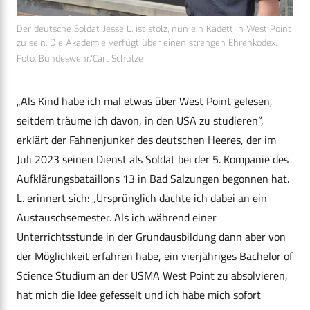
Der deutsche Soldat Jesse L. ist stolz, nun ein Kadett in West Point
zu sein. Die Akademie verfügt über einen strengen Ehrenkodex.
Foto: Bundeswehr/Carl Schulze
„Als Kind habe ich mal etwas über West Point gelesen,
seitdem träume ich davon, in den USA zu studieren“,
erklärt der Fahnenjunker des deutschen Heeres, der im
Juli 2023 seinen Dienst als Soldat bei der 5. Kompanie des
Aufklärungsbataillons 13 in Bad Salzungen begonnen hat.
L. erinnert sich: „Ursprünglich dachte ich dabei an ein
Austauschsemester. Als ich während einer
Unterrichtsstunde in der Grundausbildung dann aber von
der Möglichkeit erfahren habe, ein vierjähriges Bachelor of
Science Studium an der USMA West Point zu absolvieren,
hat mich die Idee gefesselt und ich habe mich sofort