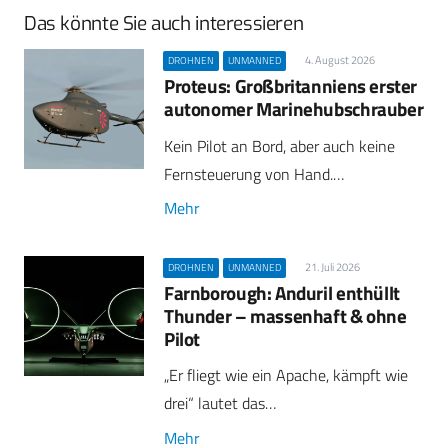
Das könnte Sie auch interessieren
4. August 2026
DROHNEN
UNMANNED
Proteus: Großbritanniens erster
autonomer Marinehubschrauber
Kein Pilot an Bord, aber auch keine
Fernsteuerung von Hand.…
Mehr
21. Juli 2026
DROHNEN
UNMANNED
Farnborough: Anduril enthüllt
Thunder – massenhaft & ohne
Pilot
„Er fliegt wie ein Apache, kämpft wie
drei“ lautet das…
Mehr