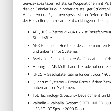
Servicekapazitäten auf starke Kooperationen mit Pa
die von Daimler Truck in hoher dreistelliger Stückza
Aufbauten und Systemen spezialisierter Defence-Tech
der Hersteller gemeinsame Entwicklungen mit einigen
ARQUUS – Zetros 2648A 6×6 ist Basisfahrzeug 
Streitkräfte.
ARX Robotics – Hersteller des unbemannten 
und unbemannte Systeme.
Aselsan – Fernbedienbare Waffenstation auf 
Helsing – LMS Multi-Launch Study auf dem Ze
KNDS – Geschützte Kabine für den Arocs 4463
Quantum Systems – Drone Ports auf dem Zetr
unbemannten Systemen.
TSD Technology & Security Development GmbH
Valhalla – Valhalla-System SKYTHUNDER 300 
HENSOLDT Spexer 2000 Radar.