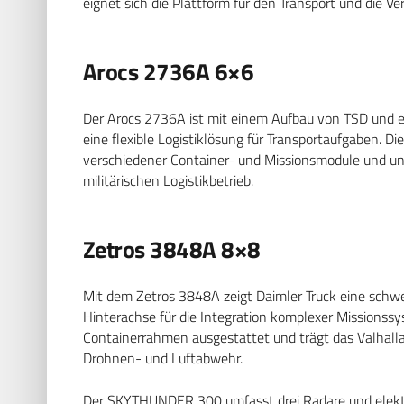
eignet sich die Plattform für den Transport und die V
Arocs 2736A 6×6
Der Arocs 2736A ist mit einem Aufbau von TSD und
eine flexible Logistiklösung für Transportaufgaben. D
verschiedener Container- und Missionsmodule und unte
militärischen Logistikbetrieb.
Zetros 3848A 8×8
Mit dem Zetros 3848A zeigt Daimler Truck eine schw
Hinterachse für die Integration komplexer Missionss
Containerrahmen ausgestattet und trägt das Valhal
Drohnen- und Luftabwehr.
Der SKYTHUNDER 300 umfasst drei Radare und elekt