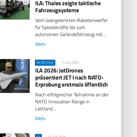
ILA: Thales zeigte taktische
Fahrzeugsysteme
Vom lasergelenkten Raketenwerfer
für Spezialkräfte bis zum
autonomen Geländefahrzeug mit…
Mehr
15. Juni 2026
AIR DEFENCE
ILA 2026: JetDrones
präsentiert JET I nach NATO-
Erprobung erstmals öffentlich
Nach erfolgreicher Teilnahme an der
NATO Innovation Range in
Lettland…
Mehr
15. Juni 2026
ILA