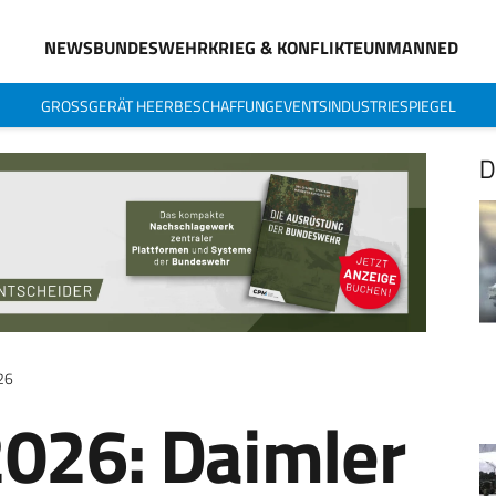
NEWS
BUNDESWEHR
KRIEG & KONFLIKTE
UNMANNED
GROSSGERÄT HEER
BESCHAFFUNG
EVENTS
INDUSTRIESPIEGEL
D
26
2026: Daimler