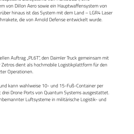
em von Dillon Aero sowie ein Hauptwaffensystem von
über hinaus ist das System mit dem Land – LGR4 Laser
rrakete, die von Arnold Defense entwickelt wurde.
ellen Auftrag „PL6T“, den Daimler Truck gemeinsam mit
r Zetros dient als hochmobile Logistikplattform für den
zter Operationen.
he und kann wahlweise 10- und 15-Fuß-Container per
it drei Drone Ports von Quantum Systems ausgestattet.
nbemannter Luftsysteme in militärische Logistik- und