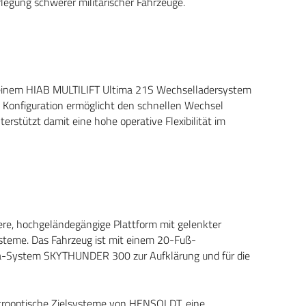
erlegung schwerer militärischer Fahrzeuge.
 einem HIAB MULTILIFT Ultima 21S Wechselladersystem
ie Konfiguration ermöglicht den schnellen Wechsel
rstützt damit eine hohe operative Flexibilität im
ere, hochgeländegängige Plattform mit gelenkter
ysteme. Das Fahrzeug ist mit einem 20-Fuß-
la-System SKYTHUNDER 300 zur Aufklärung und für die
rooptische Zielsysteme von HENSOLDT, eine