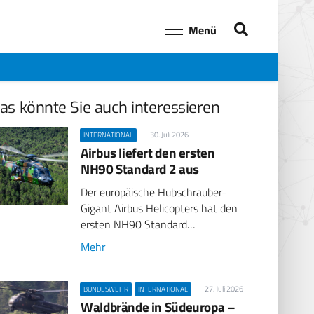
Menü
as könnte Sie auch interessieren
30. Juli 2026
INTERNATIONAL
Airbus liefert den ersten
NH90 Standard 2 aus
Der europäische Hubschrauber-
Gigant Airbus Helicopters hat den
ersten NH90 Standard…
Mehr
27. Juli 2026
BUNDESWEHR
INTERNATIONAL
Waldbrände in Südeuropa –