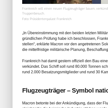
Frankreich will einen neuen Flugzeugträger bauen, verkü
Truppenbesuch.
Foto: Präsidentenpalast Frankreich
„In Übereinstimmung mit den beiden letzten Milit
gründlichen Prüfung habe ich beschlossen, Frank
stellen“, erklärte Macron vor den angetretenen So
die mittelfristige militärische Planung, Beschaffung
Frankreich hat damit gestern offiziell den Bau ei
verkündet. Das Schiff soll rund 80.000 Tonnen schw
rund 2.000 Besatzungsmitglieder und rund 30 Kam
Flugzeugträger – Symbol natio
Macron betonte bei der Ankündigung, dass der Fl