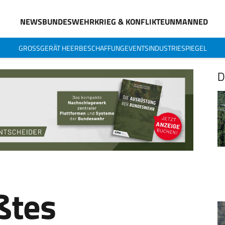
NEWS
BUNDESWEHR
KRIEG & KONFLIKTE
UNMANNED
GROSSGERÄT HEER
BESCHAFFUNG
EVENTS
INDUSTRIESPIEGEL
D
ßtes