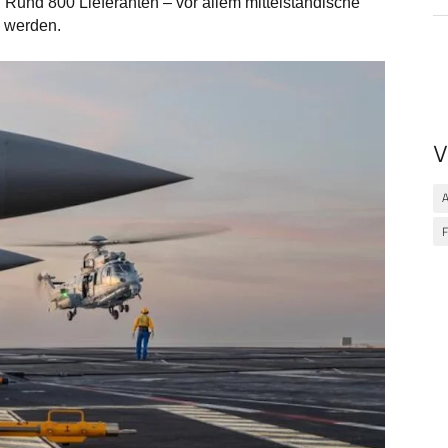
. Rund 800 Lieferanten – vor allem mittelständische
n werden.
V
A
F