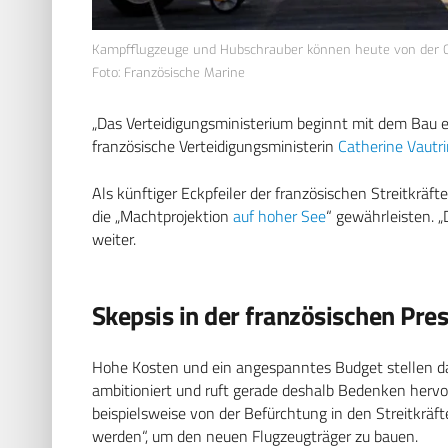
Kampfflugzeuge und Hubschrauber können heute von der Ch
Foto: Französische Marine
„Das Verteidigungsministerium beginnt mit dem Bau ei
französische Verteidigungsministerin
Catherine Vautr
Als künftiger Eckpfeiler der französischen Streitkräft
die „Machtprojektion
auf hoher See
“ gewährleisten. „
weiter.
Skepsis in der französischen Pre
Hohe Kosten und ein angespanntes Budget stellen da
ambitioniert und ruft gerade deshalb Bedenken hervor
beispielsweise von der Befürchtung in den Streitkräfte
werden“, um den neuen Flugzeugträger zu bauen.