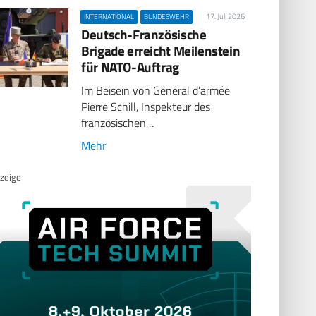
17. Juli 2026
INTERNATIONAL
BUNDESWEHR
Deutsch-Französische
Brigade erreicht Meilenstein
für NATO-Auftrag
Im Beisein von Général d’armée
Pierre Schill, Inspekteur des
französischen…
Mehr
zeige