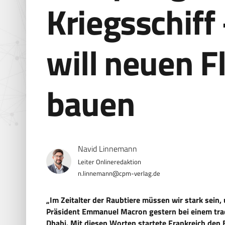
Kriegsschiff
will neuen F
bauen
Navid Linnemann
n.linnemann@cpm-verlag.de
„Im Zeitalter der Raubtiere müssen wir stark sein,
Präsident Emmanuel Macron gestern bei einem tra
Dhabi. Mit diesen Worten startete Frankreich den