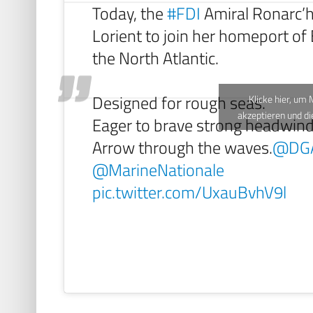
Today, the
#FDI
Amiral Ronarc’h
Lorient to join her homeport of 
the North Atlantic.
Designed for rough seas.
Klicke hier, um
akzeptieren und di
Eager to brave strong headwind
Arrow through the waves.
@DG
@MarineNationale
pic.twitter.com/UxauBvhV9l