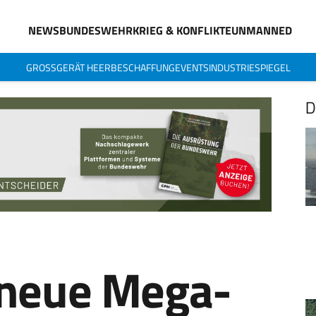
NEWS
BUNDESWEHR
KRIEG & KONFLIKTE
UNMANNED
GROSSGERÄT HEER
BESCHAFFUNG
EVENTS
INDUSTRIESPIEGEL
D
 neue Mega-