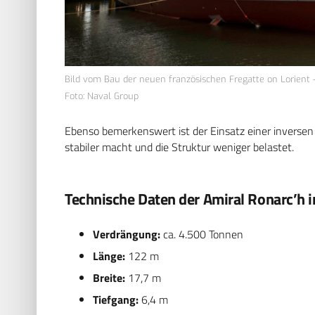
Bild vom Bau der neuen französischen Fregatte on Lorient 
Foto: Naval Group
Ebenso bemerkenswert ist der Einsatz einer inversen B
stabiler macht und die Struktur weniger belastet.
Technische Daten der Amiral Ronarc’h 
Verdrängung:
ca. 4.500 Tonnen
Länge:
122 m
Breite:
17,7 m
Tiefgang:
6,4 m