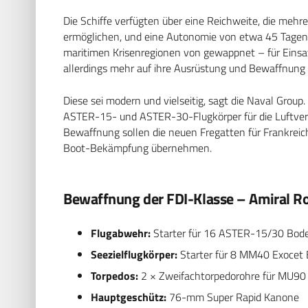
Die Schiffe verfügten über eine Reichweite, die meh
ermöglichen, und eine Autonomie von etwa 45 Tagen au
maritimen Krisenregionen von gewappnet – für Einsa
allerdings mehr auf ihre Ausrüstung und Bewaffnung 
Diese sei modern und vielseitig, sagt die Naval Group
ASTER-15- und ASTER-30-Flugkörper für die Luftvert
Bewaffnung sollen die neuen Fregatten für Frankreic
Boot-Bekämpfung übernehmen.
Bewaffnung der FDI-Klasse – Amiral R
Flugabwehr:
Starter für 16 ASTER-15/30 Bode
Seezielflugkörper:
Starter für 8 MM40 Exocet B
Torpedos:
2 × Zweifachtorpedorohre für MU90
Hauptgeschütz:
76-mm Super Rapid Kanone