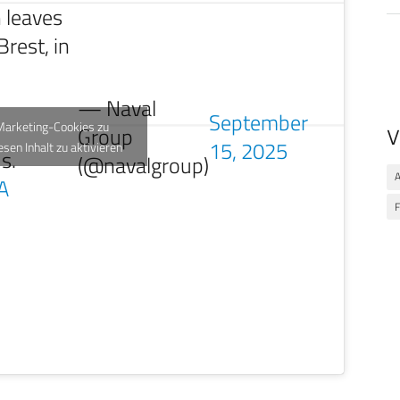
 leaves
Brest, in
— Naval
September
 Marketing-Cookies zu
Group
V
15, 2025
esen Inhalt zu aktivieren
s.
(@navalgroup)
A
A
F