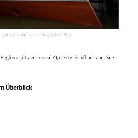
– gut zu sehen ist der umgekehrte Bug.
ugform („étrave inversée“), die das Schiff bei rauer See
im Überblick