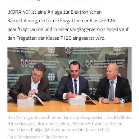
„KORA 40“ ist eine Anlage zur Elektronischen
Kampfführung, die für die Fregatten der Klasse F126
beauftragt wurde und in einer Vorgängerversion bereits auf
den Fregatten der Klasse F125 eingesetzt wird.
Den Vertrag unterzeichneten der zivile Vizepräsident des BAAINBw,
Ralph Herzog (links), und die Firma Rohde &Schwarz, vertreten
durch Herrn Philipp (Mitte) und Herrn Orellano (rechts).
Foto: Bundeswehr / Dirk Bannert