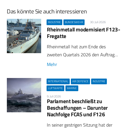
Das könnte Sie auch interessieren
30. Juli 2026
INDUSTRIE
BUNDESWEHR
Rheinmetall modernisiert F123-
Fregatte
Rheinmetall hat zum Ende des
zweiten Quartals 2026 den Auftrag…
Mehr
INTERNATIONAL
AIR DEFENCE
INDUSTRIE
LUFTWAFFE
MARINE
9. Juli 2026
Parlament beschließt zu
Beschaffungen – Darunter
Nachfolge FCAS und F126
In seiner gestrigen Sitzung hat der