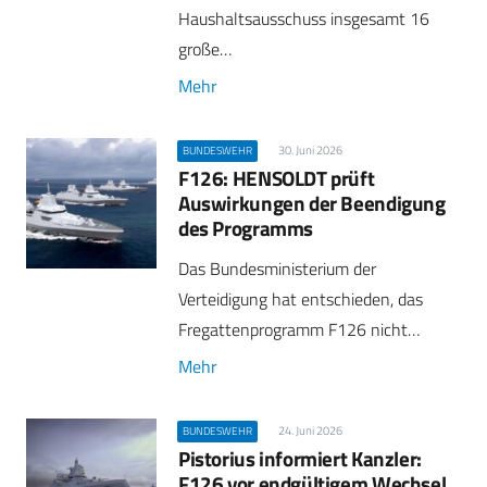
Haushaltsausschuss insgesamt 16
große…
Mehr
30. Juni 2026
BUNDESWEHR
F126: HENSOLDT prüft
Auswirkungen der Beendigung
des Programms
Das Bundesministerium der
Verteidigung hat entschieden, das
Fregattenprogramm F126 nicht…
Mehr
24. Juni 2026
BUNDESWEHR
Pistorius informiert Kanzler:
F126 vor endgültigem Wechsel