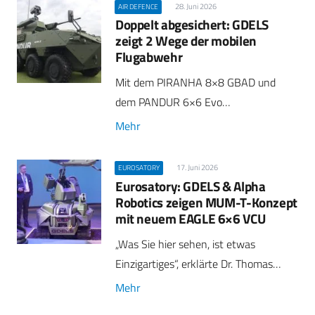
28. Juni 2026
AIR DEFENCE
Doppelt abgesichert: GDELS
zeigt 2 Wege der mobilen
Flugabwehr
Mit dem PIRANHA 8×8 GBAD und
dem PANDUR 6×6 Evo…
Mehr
17. Juni 2026
EUROSATORY
Eurosatory: GDELS & Alpha
Robotics zeigen MUM-T-Konzept
mit neuem EAGLE 6×6 VCU
„Was Sie hier sehen, ist etwas
Einzigartiges“, erklärte Dr. Thomas…
Mehr