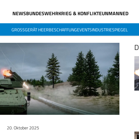
NEWS
BUNDESWEHR
KRIEG & KONFLIKTE
UNMANNED
GROSSGERÄT HEER
BESCHAFFUNG
EVENTS
INDUSTRIESPIEGEL
D
20. Oktober 2025