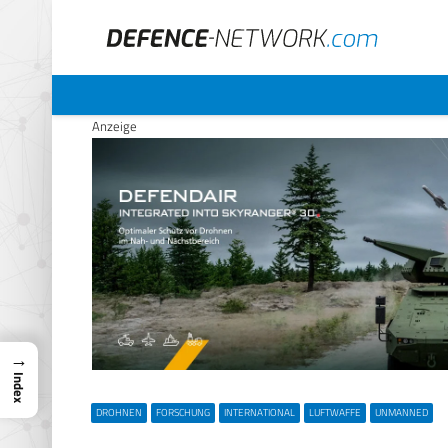
Anzeige
→
Index
DROHNEN
FORSCHUNG
INTERNATIONAL
LUFTWAFFE
UNMANNED