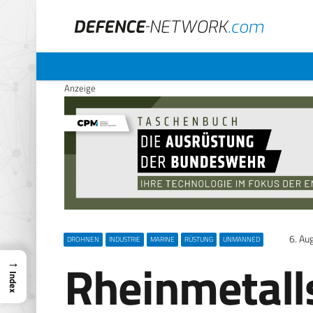
Anzeige
6. Au
DROHNEN
INDUSTRIE
MARINE
RÜSTUNG
UNMANNED
Rheinmetalls
→
Index