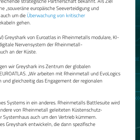
chende strategische Partnerschaft bekannt. Als Ziel
ne „souveräne europäische Seeverteidigung und
s auch um die
Überwachung von kritischer
eekabeln gehen.
) Greyshark von Euroatlas in Rheinmetalls modulare, KI-
s digitale Nervensystem der Rheinmetall-
uch an der Küste.
en wir Greyshark ins Zentrum der globalen
EUROATLAS. „Wir arbeiten mit Rheinmetall und EvoLogics
 und gleichzeitig das Engagement der regionalen
ines Systems in ein anderes. Rheinmetalls Battlesuite wird
andere von Rheinmetall geleiteten Küstenschutz-
rfer Systemhaus auch um den Vertrieb kümmern.
s Greyshark entwickeln, die dann spezifische