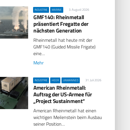
3. August 2026
INDUSTRIE
MARINE
GMF140: Rheinmetall
präsentiert Fregatte der
nächsten Generation
Rheinmetall hat heute mit der
GMF140 (Guided Missile Frigate)
eine…
Mehr
31. Juli 2026
INDUSTRIE
HEER
UNMANNED
American Rheinmetall:
Auftrag der US-Armee für
„Project Sustainment“
American Rheinmetall hat einen
wichtigen Meilenstein beim Ausbau
seiner Position…