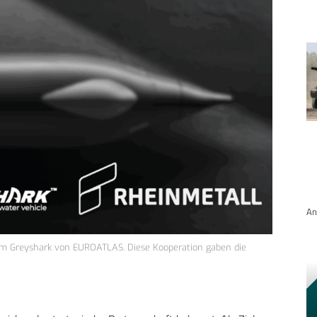
An
em Greyshark von EUROATLAS. Diese Kooperation gaben die