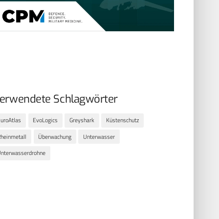
erwendete Schlagwörter
uroAtlas
EvoLogics
Greyshark
Küstenschutz
heinmetall
Überwachung
Unterwasser
nterwasserdrohne