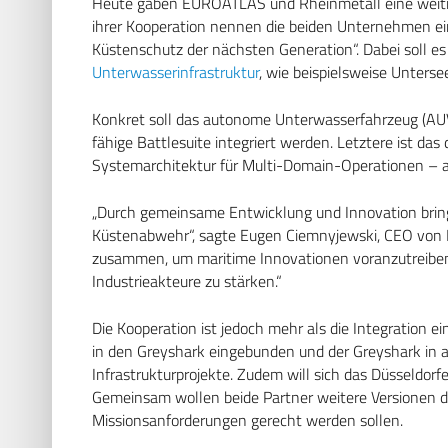
Heute gaben EUROATLAS und Rheinmetall eine weitrei
ihrer Kooperation nennen die beiden Unternehmen ei
Küstenschutz der nächsten Generation“. Dabei soll e
Unterwasserinfrastruktur
, wie beispielsweise Unters
Konkret soll das autonome Unterwasserfahrzeug (AUV
fähige Battlesuite integriert werden. Letztere ist da
Systemarchitektur für Multi-Domain-Operationen – a
„Durch gemeinsame Entwicklung und Innovation bring
Küstenabwehr“, sagte Eugen Ciemnyjewski, CEO von 
zusammen, um maritime Innovationen voranzutreiben
Industrieakteure zu stärken.“
Die Kooperation ist jedoch mehr als die Integration e
in den Greyshark eingebunden und der Greyshark in 
Infrastrukturprojekte. Zudem will sich das Düsseldo
Gemeinsam wollen beide Partner weitere Versionen de
Missionsanforderungen gerecht werden sollen.