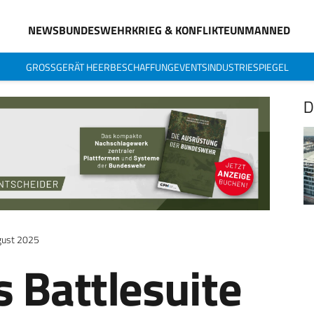
NEWS
BUNDESWEHR
KRIEG & KONFLIKTE
UNMANNED
GROSSGERÄT HEER
BESCHAFFUNG
EVENTS
INDUSTRIESPIEGEL
D
gust 2025
 Battlesuite