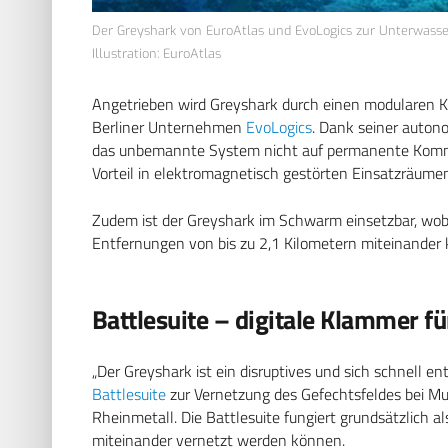
Der Greyshark von EuroAtlas und EvoLogics zur Unterwasser
Illustration: EuroAtlas
Angetrieben wird Greyshark durch einen modularen 
Berliner Unternehmen
EvoLogics
. Dank seiner auton
das unbemannte System nicht auf permanente Komm
Vorteil in elektromagnetisch gestörten Einsatzräumen 
Zudem ist der Greyshark im Schwarm einsetzbar, wob
Entfernungen von bis zu 2,1 Kilometern miteinande
Battlesuite – digitale Klammer f
„Der Greyshark ist ein disruptives und sich schnell 
Battlesuite
zur Vernetzung des Gefechtsfeldes bei Mu
Rheinmetall. Die Battlesuite fungiert grundsätzlich a
miteinander vernetzt werden können.