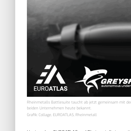
Rheinmetalls Battlesuite taucht ab jetzt gemeinsam mit d
beiden Unternehmen heute bekannt.
Grafik: Collage, EUROATLAS, Rheinmetall