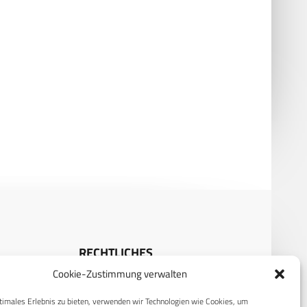
metall Defence UK
Zypern: Großbritannien prüft
zeichnet Armed Forces
Marine-Einsatz
nant
RECHTLICHES
Cookie-Zustimmung verwalten
S
Datenschutzerklärung
timales Erlebnis zu bieten, verwenden wir Technologien wie Cookies, um