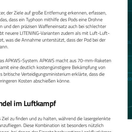
ter, der Ziele auf große Entfernung erkennen, erfassen,
 das, dass ein Typhoon mithilfe des Pods eine Drohne
ten und den präzisen Waffeneinsatz auch bei schlechter
ibt neuere LITENING-Varianten zudem als mit Luft-Luft-
et, was die Annahme unterstützt, dass der Pod bei der
ann.
st das APKWS-System. APKWS macht aus 70-mm-Raketen
damit eine deutlich kostengünstigere Bekämpfung von
 britische Verteidigungsministerium erklärte, dass die
eringeren Kosten abschießen könne.
del im Luftkampf
 Ziel zu finden und zu halten, während die lasergelenkte
anzufliegen. Diese Kombination ist besonders nützlich
ohnen, bei denen der Einsatz hochwertiger Lenkflugkörper