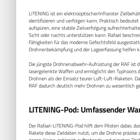
LITENING ist ein elektrooptischer/infraroter Zielbehäl
identifizieren und verfolgen kann. Praktisch bedeutet
aufspüren, eine stabile Zielverfolgung aufrechterhal
Sicht oder nachts unterstützen kann. Rafael beschre
Fähigkeiten für das moderne Gefechtsfeld ausgestatt
Drohnenbekämpfung und der Lageerfassung helfen k
Die jüngste Drohnenabwehr-Aufrüstung der RAF i
lasergelenkte Waffen und ermöglicht den Typhoons 
Drohnen als der Einsatz teurer Luft-Luft-Raketen. Das
RAF dadurch deutlich mehr Drohnen zu wesentlich g
LITENING-Pod: Umfassender Wan
Der Rafael-LITENING-Pod hilft dem Piloten dabei, das
Rakete diese Zieldaten nutzt, um die Drohne präzise 
gegen kleine, zahlreich auftretende und günstige Dr