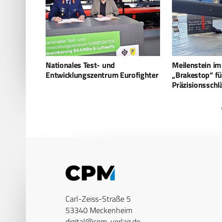
Meilenstein im Projekt
Schwarmbildung
rofighter
„Brakestop“ für weitreichende
Teaming
Präzisionsschläge erreicht
Carl-Zeiss-Straße 5
53340 Meckenheim
digital@cpm-verlag.de