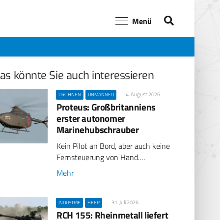
Menü
as könnte Sie auch interessieren
4. August 2026
DROHNEN
UNMANNED
Proteus: Großbritanniens
erster autonomer
Marinehubschrauber
Kein Pilot an Bord, aber auch keine
Fernsteuerung von Hand.…
Mehr
31. Juli 2026
INDUSTRIE
HEER
RCH 155: Rheinmetall liefert