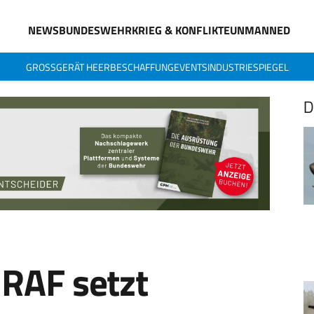
NEWS
BUNDESWEHR
KRIEG & KONFLIKTE
UNMANNED
GROSSGERÄT HEER
BESCHAFFUNG
EVENTS
INDUSTRIESPIEGEL
D
 RAF setzt