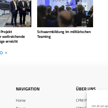
 im militärischen
Luftwaffe beteiligt sich an Desert
Rhein
Air 2023
unter
Cove
NAVIGATION
ÜBER UNS
Home
CPM PUBLICATION
Um dir ein op