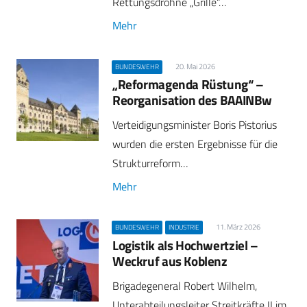
Rettungsdrohne „Grille“…
Mehr
20. Mai 2026
BUNDESWEHR
„Reformagenda Rüstung“ –
Reorganisation des BAAINBw
Verteidigungsminister Boris Pistorius
wurden die ersten Ergebnisse für die
Strukturreform…
Mehr
11. März 2026
BUNDESWEHR
INDUSTRIE
Logistik als Hochwertziel –
Weckruf aus Koblenz
Brigadegeneral Robert Wilhelm,
Unterabteilungsleiter Streitkräfte II im