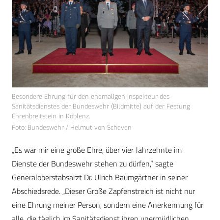
Besondere Ehrung für den ehemaligen Inspekteur des
Sanitätsdienstes der Bundeswehr (Bildmitte) auf der Festung
Ehrenbreitstein in Koblenz.
Foto: Bundeswehr / Helmut von Scheven
„Es war mir eine große Ehre, über vier Jahrzehnte im
Dienste der Bundeswehr stehen zu dürfen,“ sagte
Generaloberstabsarzt Dr. Ulrich Baumgärtner in seiner
Abschiedsrede. „Dieser Große Zapfenstreich ist nicht nur
eine Ehrung meiner Person, sondern eine Anerkennung für
alle, die täglich im Sanitätsdienst ihren unermüdlichen