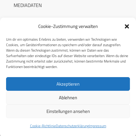
MEDIADATEN
Cookie-Zustimmung verwalten
Um dir ein optimales Erlebnis zu bieten, verwenden wir Technologien wie
RECHTLICHES
Cookies, um Geräteinformationen zu speichern und/oder darauf zuzugreifen.
Wenn du diesen Technologien zustimmst, können wir Daten wie das
Surfverhalten oder eindeutige IDs auf dieser Website verarbeiten. Wenn du deine
Datenschutzerklärung
Zustimmung nicht erteilst oder zurückziehst, können bestimmte Merkmale und
Funktionen beeinträchtigt werden.
Cookie-Richtlinie (EU)
AGB
Akzeptieren
Compliance
Ablehnen
Impressum
Einstellungen ansehen
© 2026 CPM GmbH – Alle Rechte vorbehalten
Cookie-Richtlinie
Datenschutzerklärung
Impressum