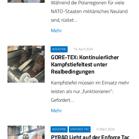
Während die Polarregionen für viele
NATO-Staaten militärisches Neuland
sind, rüstet…
Mehr
16. April 2026
INDUSTRIE
GORE-TEX: Kontinuierlicher
Kampfstiefeltest unter
Realbedingungen
Kampfstiefel müssen im Einsatz mehr
leisten als nur „funktionieren“:
Gefordert…
Mehr
9. März 2026
INDUSTRIE
ENFORCE TAC
PYRAD Light auf der Enforce Tac