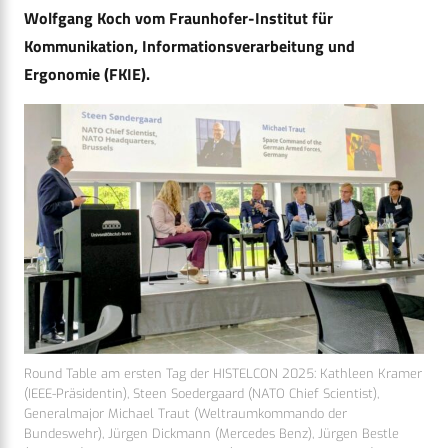
Wolfgang Koch vom Fraunhofer-Institut für
Kommunikation, Informationsverarbeitung und
Ergonomie (FKIE).
Round Table am ersten Tag der HISTELCON 2025: Kathleen Kramer
(IEEE-Präsidentin), Steen Soedergaard (NATO Chief Scientist),
Generalmajor Michael Traut (Weltraumkommando der
Bundeswehr), Jürgen Dickmann (Mercedes Benz), Jürgen Bestle