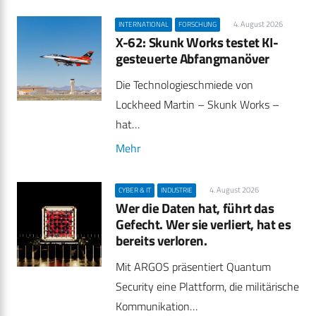
4. August 2026
INTERNATIONAL
FORSCHUNG
X-62: Skunk Works testet KI-
gesteuerte Abfangmanöver
Die Technologieschmiede von
Lockheed Martin – Skunk Works –
hat…
Mehr
4. August 2026
CYBER & IT
INDUSTRIE
Wer die Daten hat, führt das
Gefecht. Wer sie verliert, hat es
bereits verloren.
Mit ARGOS präsentiert Quantum
Security eine Plattform, die militärische
Kommunikation…