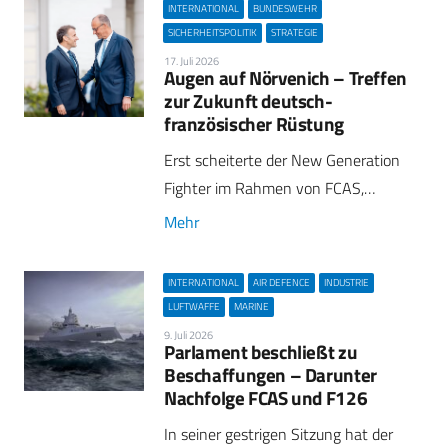
INTERNATIONAL
BUNDESWEHR
SICHERHEITSPOLITIK
STRATEGIE
17. Juli 2026
Augen auf Nörvenich – Treffen
zur Zukunft deutsch-
französischer Rüstung
Erst scheiterte der New Generation
Fighter im Rahmen von FCAS,…
Mehr
INTERNATIONAL
AIR DEFENCE
INDUSTRIE
LUFTWAFFE
MARINE
9. Juli 2026
Parlament beschließt zu
Beschaffungen – Darunter
Nachfolge FCAS und F126
In seiner gestrigen Sitzung hat der