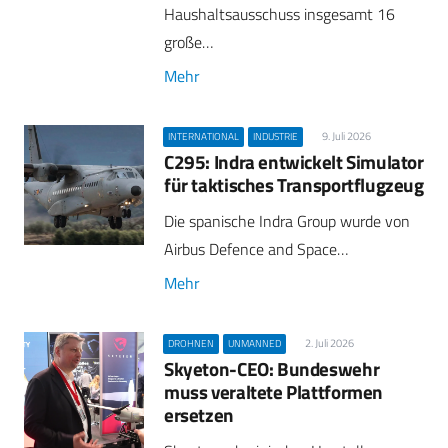
Haushaltsausschuss insgesamt 16
große…
Mehr
9. Juli 2026
INTERNATIONAL
INDUSTRIE
C295: Indra entwickelt Simulator
für taktisches Transportflugzeug
Die spanische Indra Group wurde von
Airbus Defence and Space…
Mehr
2. Juli 2026
DROHNEN
UNMANNED
Skyeton-CEO: Bundeswehr
muss veraltete Plattformen
ersetzen