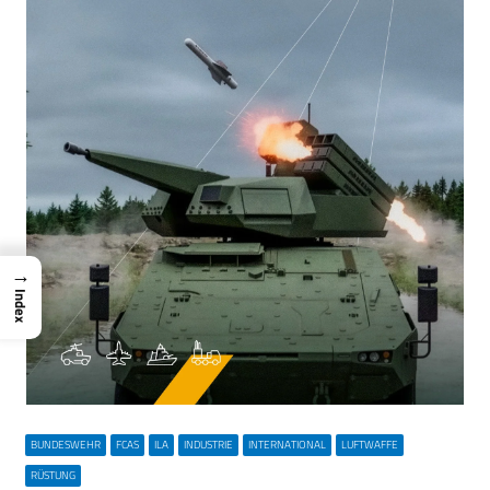
→
Index
BUNDESWEHR
FCAS
ILA
INDUSTRIE
INTERNATIONAL
LUFTWAFFE
RÜSTUNG