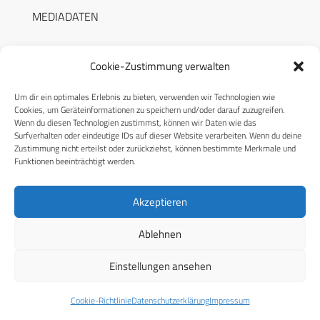
MEDIADATEN
Cookie-Zustimmung verwalten
Um dir ein optimales Erlebnis zu bieten, verwenden wir Technologien wie
RECHTLICHES
Cookies, um Geräteinformationen zu speichern und/oder darauf zuzugreifen.
Wenn du diesen Technologien zustimmst, können wir Daten wie das
Surfverhalten oder eindeutige IDs auf dieser Website verarbeiten. Wenn du deine
Datenschutzerklärung
Zustimmung nicht erteilst oder zurückziehst, können bestimmte Merkmale und
Funktionen beeinträchtigt werden.
Cookie-Richtlinie (EU)
AGB
Akzeptieren
Compliance
Ablehnen
Impressum
Einstellungen ansehen
© 2026 CPM GmbH – Alle Rechte vorbehalten
Cookie-Richtlinie
Datenschutzerklärung
Impressum