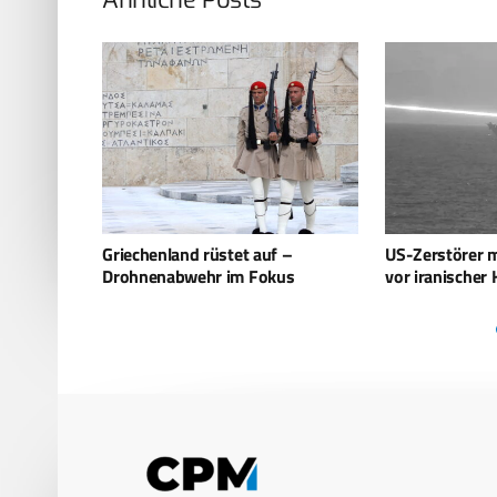
 –
US-Zerstörer mit HELIOS-System
Elbit Systems l
us
vor iranischer Küste
Lenkmörsermun