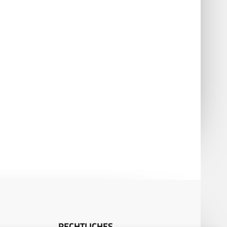
OL: Smartschooter mit
Apache AH-64 E verschießt
Anbindung
israelische Spike-NLOS
RECHTLICHES