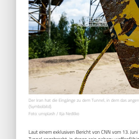
Der Iran hat die Eingänge zu dem Tunnel, in dem das anger
(Symbolbild).
Foto: unsplash / Ilja Nedilko
Laut einem exklusiven Bericht von CNN vom 13. Juni
Tunnel angebracht, in denen sein nahezu waffenfähig