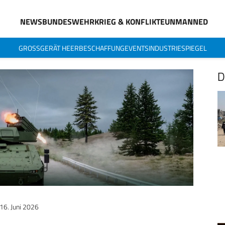
NEWS
BUNDESWEHR
KRIEG & KONFLIKTE
UNMANNED
GROSSGERÄT HEER
BESCHAFFUNG
EVENTS
INDUSTRIESPIEGEL
D
16. Juni 2026