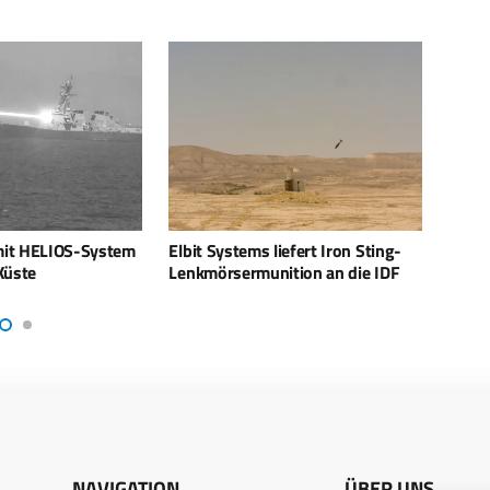
iefert Iron Sting-
Angriffe gegen den Iran – Wie
MILIP
ition an die IDF
wirksam waren die Schläge?
BMS-
NAVIGATION
ÜBER UNS