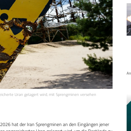
An
eicherte Uran gelagert wird, mit Sprengminen versehen
 2026 hat der Iran Sprengminen an den Eingängen jener
es angereichertes Uran gelagert wird, um die Bestände zu