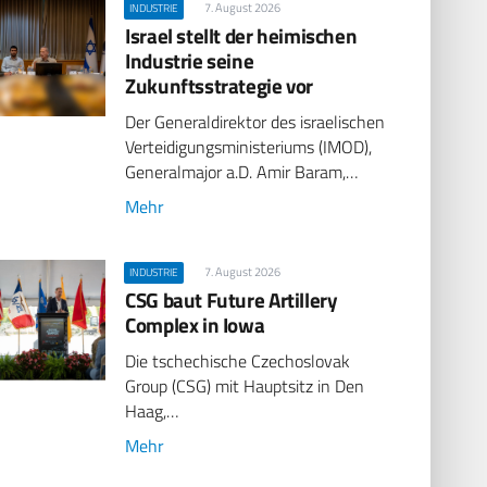
7. August 2026
INDUSTRIE
Israel stellt der heimischen
Industrie seine
Zukunftsstrategie vor
Der Generaldirektor des israelischen
Verteidigungsministeriums (IMOD),
Generalmajor a.D. Amir Baram,…
Mehr
7. August 2026
INDUSTRIE
CSG baut Future Artillery
Complex in Iowa
Die tschechische Czechoslovak
Group (CSG) mit Hauptsitz in Den
Haag,…
Mehr